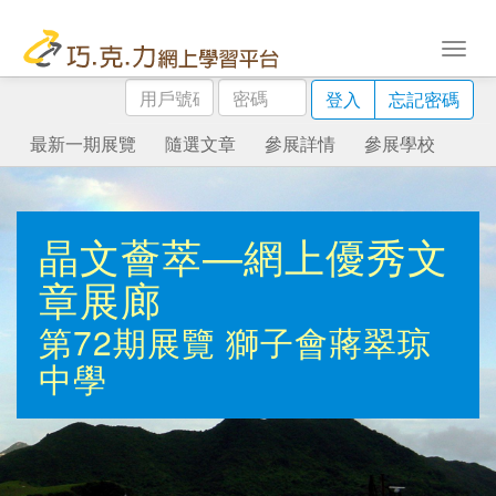
用
密
登入
忘記密碼
戶
碼
號
最新一期展覽
隨選文章
參展詳情
參展學校
碼
晶文薈萃—網上優秀文
章展廊
第72期展覽
獅子會蔣翠琼
中學