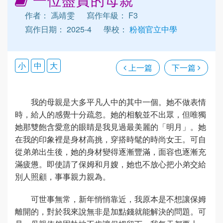
作者： 馮靖雯
寫作年級： F3
寫作日期： 2025-4
學校：
粉嶺官立中學
小
中
大
上一篇
下一篇
我的母親是大多平凡人中的其中一個。她不做表情
時，給人的感覺十分疏忽。她的相貌並不出眾，但唯獨
她那雙飽含愛意的眼睛是我見過最美麗的「明月」。她
在我的印象裡是身材高挑，穿搭時髦的時尚女王。可自
從弟弟出生後，她的身材變得逐漸豐滿，面容也逐漸充
滿疲憊。即使請了保姆和月嫂，她也不放心把小弟交給
別人照顧，事事親力親為。
可世事無常，新年悄悄靠近，我原本是不想讓保姆
離開的，對於我來說無非是加點錢就能解決的問題。可