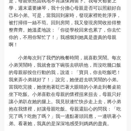
是，母親依然固執地不肯讓保姆留下。我每天都要上
學，週末還要練琴，我十分擔心母親是否可以照顧好自
己和小弟。可是，當我回到家時，發現家裡乾乾淨淨，
被打掃得一絲不苟。回到房間，我又發現房間收拾得整
整齊齊。她溫柔地說：「你從學校回來也累了，你去忙
你的，不用你幫忙了！」我感慨到她真是盡責的母親
啊！
小弟每次到了我們的晚餐時間，就喜歡哭鬧。每次
小弟哭鬧時，我就會放下碗筷去哄哄他，而沒吃幾口飯
的母親卻按住行動的我，說道：「寶貝，你去吃飯吧！
我來弄小弟就好了！」說完，她便趕去哄哭鬧的小弟。
當我吃完後，她便抱著眨巴著大眼睛的小弟走到餐桌前
坐下吃飯。小弟喜歡在母親的懷裡扭來扭去，母親只好
讓小弟趴在她的腿上。我見狀連忙快步走上去，將小弟
抱在我懷裡，好讓母親吃飯。母親還貼心的問我：「吃
完了嗎？吃飽了嗎？」我一邊點著頭回應，一邊哄著小
弟。看著她，我真的是深深地感受到媽媽的盡責。