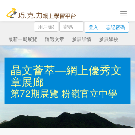
用
密
登入
忘記密碼
戶
碼
號
最新一期展覽
隨選文章
參展詳情
參展學校
碼
晶文薈萃—網上優秀文
章展廊
第72期展覽
粉嶺官立中學