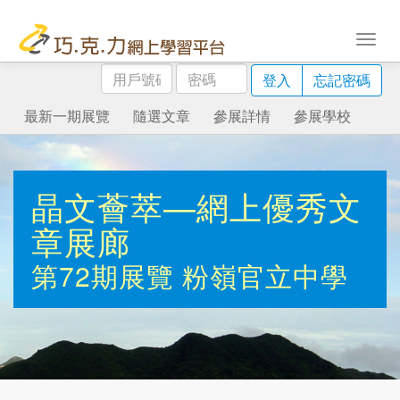
用
密
登入
忘記密碼
戶
碼
號
最新一期展覽
隨選文章
參展詳情
參展學校
碼
晶文薈萃—網上優秀文
章展廊
第72期展覽
粉嶺官立中學