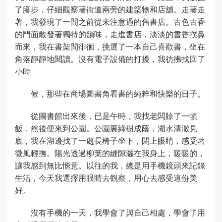
了腳步，仔細觀察著街道兩旁的建築物和店舖。走著走
著，我發現了一間之前從未注意過的舊書店。古色古香
的門面散發著獨特的韻味，走進書店，淡淡的書香撲鼻
而來，我在書架間徘徊，挑選了一本自己喜歡書，坐在
角落靜靜地閱讀。沒有電子設備的打擾，我彷彿找回了
小時
候，那些在商場圖書角看書的純粹和快樂的日子。
從圖書館出來後，已是午時，我找老闆賒了一頓
飯，然後便來到公園。公園裏綠樹成蔭，湖水清澈見
底，我在湖邊找了一處長椅子坐下，閉上眼睛，感受著
微風輕撫。陽光透過柳葉的縫隙灑在我身上，暖暖的，
讓我感到無比愜意。以往的我，總是用手機鏡頭來記錄
生活，今天我選擇用眼睛去觀察，用心去感受這份美
好。
沒有手機的一天，我學會了與自己相處，學會了用