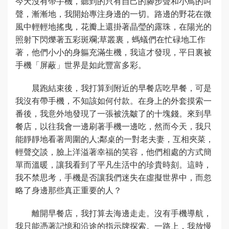
今天沒有帶手機，聽到的只有自己的腳步聲和小鳥的叫
聲，漸漸地，我開始專注身邊的一切。路邊的野花在微
風中輕輕地搖曳，花瓣上還掛著晶瑩的露珠，在陽光的
照射下閃爍著五彩斑斕;草叢裏，螞蟻們在忙碌地工作
著，他們小小的身軀充滿生機，我這才發現，平日裏被
手機「屏蔽」世界是如此豐富多彩。
晨跑結束後，我打算到附近的早餐店吃早餐，可是
我沒有帶手機，不知該如何付款。在身上的外套摸索一
番後，我意外地發現了一張被洗皺了的十塊錢。來到早
餐店，以往我會一邊刷著手機一邊吃，然而今天，我只
能靜靜地看著周圍的人;鄰桌的一對老夫妻，互相夾菜，
輕聲交談，臉上洋溢著幸福的笑容，他們相處的方式簡
單而溫暖，讓我看到了平凡生活中的珍貴時刻。這時，
我不禁思考，手機是否讓我們迷失在虛擬世界中，而忽
略了身邊那些真正重要的人？
離開早餐店，我打算去海邊走走。沒有手機導航，
我只能憑著記憶和沿途的指示牌探索。一路上，我放慢