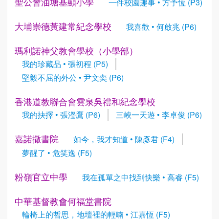
聖公會油塘基顯小學
一件校園趣事 • 方予恆 (P3)
大埔崇德黃建常紀念學校
我喜歡 • 何啟兆 (P6)
瑪利諾神父教會學校（小學部）
我的珍藏品 • 張初程 (P5)
堅毅不屈的外公 • 尹文奕 (P6)
香港道教聯合會雲泉吳禮和紀念學校
我的抉擇 • 張瀅鷹 (P6)
三峽一天遊 • 李卓俊 (P6)
嘉諾撒書院
如今，我才知道 • 陳彥君 (F4)
夢醒了 • 危笑逸 (F5)
粉嶺官立中學
我在孤單之中找到快樂 • 高睿 (F5)
中華基督教會何福堂書院
輪椅上的哲思，地壇裡的輕喃 • 江嘉恆 (F5)