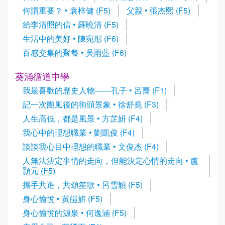
何謂重要？ • 袁梓健 (F5)
父親 • 張杰熙 (F5)
給李清照的信 • 羅曉清 (F5)
生活中的美好 • 陳宛彤 (F6)
百感交集的聚餐 • 吳雨藍 (F6)
葵涌循道中學
我最喜歡的歷史人物——孔子 • 呂蕎 (F1)
記一次颱風後的街頭景象 • 徐舒堯 (F3)
人生高低，都是風景 • 方芷妍 (F4)
我心中的理想職業 • 劉凱俊 (F4)
談談我心目中理想的職業 • 文俊杰 (F4)
人無法決定事情的走向，但能決定心情的走向 • 盧
顥元 (F5)
攜手共進，共頌笙歌 • 呂雪穎 (F5)
身心愉悅 • 黃皚旂 (F5)
身心愉悅的源泉 • 何逸涵 (F5)