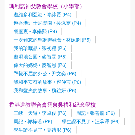
瑪利諾神父教會學校（小學部）
遊維多利亞港 • 岑詠賢 (P4)
遊香港迪士尼樂園 • 吳泳喬 (P4)
餐廳裏 • 李樂熙 (P4)
一次難忘的聖誕聯歡會 • 林姵嫻 (P5)
我的珍藏品 • 張初程 (P5)
遊濕地公園 • 麥智霖 (P5)
偉大的媽媽 • 麥智恩 (P6)
堅毅不屈的外公 • 尹文奕 (P6)
我和平安符的故事 • 容仲言 (P6)
我和髮夾的故事 • 魏鉝妍 (P6)
香港道教聯合會雲泉吳禮和紀念學校
三峽一天遊 • 李卓俊 (P6)
周記 • 張善龍 (P6)
周記 • 郭梓瑶 (P6)
學生證不見了 • 汪承澤 (P6)
學生證不見了 • 莫禮彤 (P6)