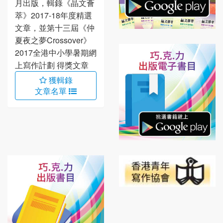
月出版，輯錄《晶文薈
萃》2017-18年度精選
文章，並第十三屆《仲
夏夜之夢Crossover》
2017全港中小學暑期網
上寫作計劃 得獎文章
獲輯錄
文章名單