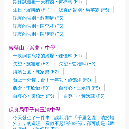
期終試最後一天有感 • 何梓慧 (F1)
生日 • 羅海納 (F1)
認真的告別 • 吳芊霖 (F5)
認真的告別 • 蘇海晴 (F5)
認真的告別 • 陳李君 (F5)
認真的告別 • 陳靜蕾 (F5)
曾璧山（崇蘭）中學
一次飼養寵物的經歷 • 鍾佳琳 (F1)
失望 • 施雅君 (F2)
失望 • 管雅熙 (F2)
海濱公園 • 陳家樂 (F2)
台上一分鐘，台下十年功 • 施懿洋 (F3)
飯盒 • 李欣怡 (F3)
自尊心 • 王永詩 (F5)
自尊心 • 陳柏洲 (F5)
自尊心 • 黃逸謙 (F5)
保良局甲子何玉清中學
今天發生了一件事，讓我明白「千里之堤，潰於蟻
穴」，的道理，看似不起眼的細節，卻可能是成敗
的關鍵。 • 許鈺琪 (F6)