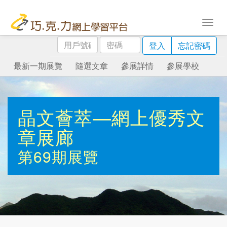
用
密
登入
忘記密碼
戶
碼
號
最新一期展覽
隨選文章
參展詳情
參展學校
碼
晶文薈萃—網上優秀文
章展廊
第69期展覽