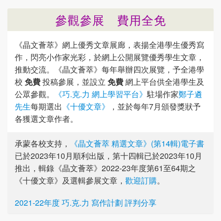
參觀參展 費用全免
《晶文薈萃》網上優秀文章展廊，表揚全港學生優秀寫
作，閃亮小作家光彩，於網上公開展覽優秀學生文章，
推動交流。《晶文薈萃》每年舉辦四次展覽，予全港學
校
免費
投稿參展，並設立
免費
網上平台供全港學生及
公眾參觀。
《巧.克.力 網上學習平台》
駐場作家
鄭子遴
先生
每期選出
《十優文章》
，並於每年7月頒發獎狀予
各獲選文章作者。
承蒙各校支持，
《晶文薈萃 精選文章》(第14輯)電子書
已於2023年10月順利出版，第十四輯已於2023年10月
推出，輯錄《晶文薈萃》2022-23年度第61至64期之
《十優文章》及選輯參展文章，
歡迎訂購
。
2021-22年度 巧.克.力 寫作計劃 評判分享