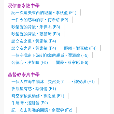
浸信會永隆中學
記一次遺失東西的經歷 • 李秋盈 (F1)
一件令的感動的事 • 何希晴 (F2)
吵架聲的背後 • 朱偉杰 (F3)
吵架聲的背後 • 鄭曼琦 (F3)
談交友之道 • 黃家敏 (F4)
談交友之道 • 黃家敏 (F4)
距離 • 謝嘉敏 (F4)
一個令我留下深刻印象的親戚 • 翟添龍 (F5)
公德心 • 冼芷晴 (F5)
關愛 • 蔡家彤 (F5)
基督教崇真中學
一個人在海中暢泳，突然死了...... • 譚安琪 (F1)
夜觀星有感 • 蔡健愉 (F1)
時空穿梭救楊修 • 劉恩童 (F1)
牛尾灣 • 潘凱晉 (F2)
記一次去海灘的回憶 • 余潔雯 (F2)