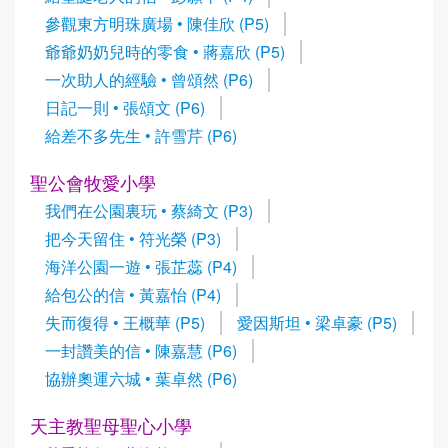
參觀東方明珠廣場 • 陳佳欣 (P5)
爺爺奶奶兒時的零食 • 蔣嘉欣 (P5)
一次助人的經驗 • 曾頌然 (P6)
日記一則 • 張頌文 (P6)
給差不多先生 • 許雪芹 (P6)
聖公會牧愛小學
我們在公園裏玩 • 蔡綺文 (P3)
把今天留住 • 符光榮 (P3)
海洋公園一遊 • 張芷蕊 (P4)
給包公的信 • 黃嘉怡 (P4)
失而復得 • 王概華 (P5)
愛因斯坦 • 梁卓豪 (P5)
一封讚美的信 • 陳嘉慧 (P6)
協辦奧運六城 • 葉卓然 (P6)
天主教聖母聖心小學