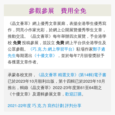
參觀參展 費用全免
《晶文薈萃》網上優秀文章展廊，表揚全港學生優秀寫
作，閃亮小作家光彩，於網上公開展覽優秀學生文章，
推動交流。《晶文薈萃》每年舉辦四次展覽，予全港學
校
免費
投稿參展，並設立
免費
網上平台供全港學生及
公眾參觀。
《巧.克.力 網上學習平台》
駐場作家
鄭子遴
先生
每期選出
《十優文章》
，並於每年7月頒發獎狀予
各獲選文章作者。
承蒙各校支持，
《晶文薈萃 精選文章》(第14輯)電子書
已於2023年10月順利出版，第十四輯已於2023年10月
推出，輯錄《晶文薈萃》2022-23年度第61至64期之
《十優文章》及選輯參展文章，
歡迎訂購
。
2021-22年度 巧.克.力 寫作計劃 評判分享