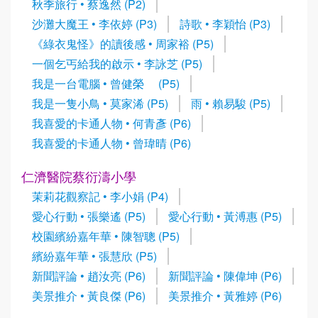
秋季旅行 • 蔡逸然 (P2)
沙灘大魔王 • 李依婷 (P3)
詩歌 • 李穎怡 (P3)
《綠衣鬼怪》的讀後感 • 周家裕 (P5)
一個乞丐給我的啟示 • 李詠芝 (P5)
我是一台電腦 • 曾健榮 (P5)
我是一隻小鳥 • 莫家浠 (P5)
雨 • 賴易駿 (P5)
我喜愛的卡通人物 • 何青彥 (P6)
我喜愛的卡通人物 • 曾瑋晴 (P6)
仁濟醫院蔡衍濤小學
茉莉花觀察記 • 李小娟 (P4)
愛心行動 • 張樂遙 (P5)
愛心行動 • 黃溥惠 (P5)
校園繽紛嘉年華 • 陳智聰 (P5)
繽紛嘉年華 • 張慧欣 (P5)
新聞評論 • 趙汝亮 (P6)
新聞評論 • 陳偉坤 (P6)
美景推介 • 黃良傑 (P6)
美景推介 • 黃雅婷 (P6)