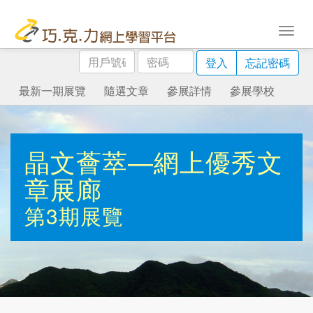
用
密
登入
忘記密碼
戶
碼
號
最新一期展覽
隨選文章
參展詳情
參展學校
碼
晶文薈萃—網上優秀文
章展廊
第3期展覽