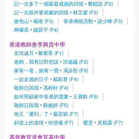
記一次多了一個家庭成員的回憶 • 黎鍶諾 (F2)
記一次跟外婆相處的回憶 • 林芷霆 (F2)
搶包山 • 楊竣 (F3)
香港傳統活動 • 談少峰 (F3)
檸檬茶 • 姚晉宇 (F4)
香港教師會李興貴中學
友情歲月 • 黎紫星 (F1)
老師，我有話對您說 • 洪懿蘊 (F2)
家有一老，如有一寶 • 馮詠彤 (F3)
一起走過的日子 • 戴彩君 (F4)
敬師日與我 • 馮梓軒 (F4)
如何照顧家中長者的需要 • 王麗歡 (F5)
敬師日與我 • 蘇婉婷 (F5)
他又「遲到」了 • 嚴思穎 (F7)
斜坡上的溫情 • 何倩儀 (F7)
暖意 • 黃穎霖 (F7)
基督教宣道會宣基中學