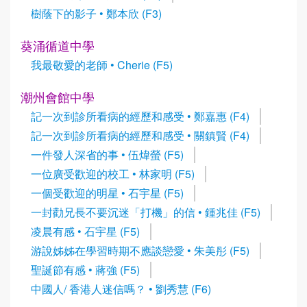
樹蔭下的影子 • 鄭本欣 (F3)
葵涌循道中學
我最敬愛的老師 • Cherie (F5)
潮州會館中學
記一次到診所看病的經歷和感受 • 鄭嘉惠 (F4)
記一次到診所看病的經歷和感受 • 關鎮賢 (F4)
一件發人深省的事 • 伍煒螢 (F5)
一位廣受歡迎的校工 • 林家明 (F5)
一個受歡迎的明星 • 石宇星 (F5)
一封勸兄長不要沉迷「打機」的信 • 鍾兆佳 (F5)
凌晨有感 • 石宇星 (F5)
游說姊姊在學習時期不應談戀愛 • 朱美彤 (F5)
聖誕節有感 • 蔣強 (F5)
中國人/ 香港人迷信嗎？ • 劉秀慧 (F6)