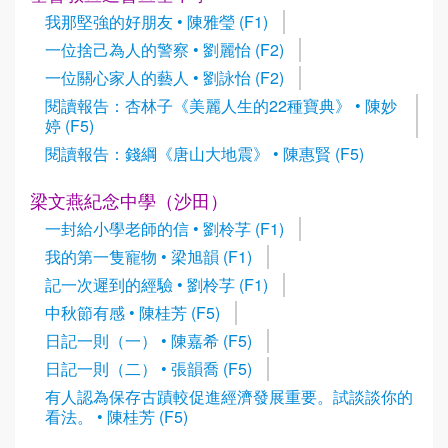
我那堅強的好朋友 • 陳雅瑩 (F1)
一位捨己為人的警察 • 劉麗怡 (F2)
一位關心家人的藝人 • 劉詠怡 (F2)
閱讀報告：杏林子《美麗人生的22種寶典》 • 陳妙
婷 (F5)
閱讀報告：錢綱《唐山大地震》 • 陳惠賢 (F5)
梁文燕紀念中學（沙田）
一封給小學老師的信 • 劉柃芓 (F1)
我的第一隻寵物 • 梁旭韻 (F1)
記一次遲到的經驗 • 劉柃芓 (F1)
中秋節有感 • 陳桂芳 (F5)
日記一則（一） • 陳嘉希 (F5)
日記一則（二） • 張韻喬 (F5)
有人認為保存古蹟較促進經濟發展重要。試談談你的
看法。 • 陳桂芳 (F5)