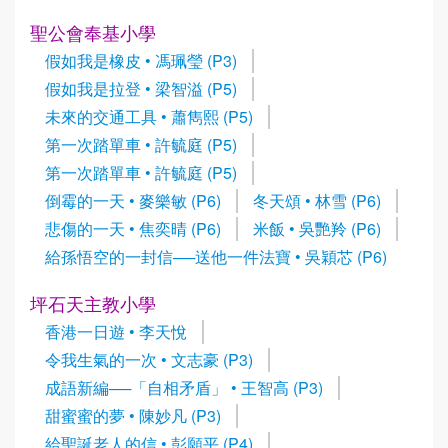
聖公會奉基小學
假如我是橡皮 • 馮珮瑩 (P3)
假如我是拉登 • 梁智溢 (P5)
未來的交通工具 • 蕭雋熙 (P5)
第一次踏單車 • 許毓庭 (P5)
第一次踏單車 • 許毓庭 (P5)
倒霉的一天 • 麥樂敏 (P6)
冬天頌 • 林雪 (P6)
悲傷的一天 • 焦奕晴 (P6)
米飯 • 吳艷羚 (P6)
給孫悟空的一封信──送他一件法寶 • 吳穎芯 (P6)
坪石天主教小學
香港一日遊 • 李天悅
令我生氣的一次 • 文志豪 (P3)
成語新編──「自相矛盾」 • 王智高 (P3)
甜蜜蜜的夢 • 陳妙凡 (P3)
給聖誕老人的信 • 彭願平 (P4)