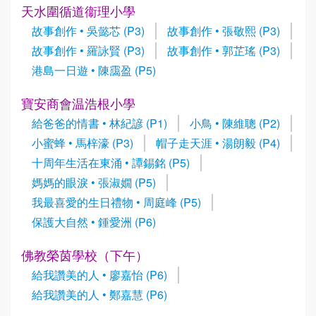
天水圍循道衞理小學
故事創作 • 吳懿芯 (P3)
故事創作 • 張敬熙 (P3)
故事創作 • 羅詠賢 (P3)
故事創作 • 郭芷瑤 (P3)
港島一日遊 • 陳靄盈 (P5)
寶安商會温浩根小學
給爸爸的情書 • 林紀諺 (P1)
小鳥 • 陳維聰 (P2)
小蜜蜂 • 馬梓濠 (P3)
帽子走天涯 • 湯朗毅 (P4)
十周年生活在東涌 • 譚錫銘 (P5)
媽媽的眼淚 • 張淑嫺 (P5)
我最喜愛的生日禮物 • 周庭峰 (P5)
保護大自然 • 鍾愛洲 (P6)
佛教榮茵學校（下午）
給我讚美的人 • 廖嘉怡 (P6)
給我讚美的人 • 鄭嘉慧 (P6)