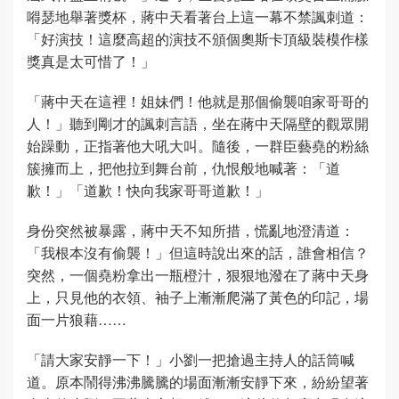
嘚瑟地舉著獎杯，蔣中天看著台上這一幕不禁諷刺道：
「好演技！這麼高超的演技不頒個奧斯卡頂級裝模作樣
獎真是太可惜了！」
「蔣中天在這裡！姐妹們！他就是那個偷襲咱家哥哥的
人！」聽到剛才的諷刺言語，坐在蔣中天隔壁的觀眾開
始躁動，正指著他大吼大叫。隨後，一群臣藝堯的粉絲
簇擁而上，把他拉到舞台前，仇恨般地喊著：「道
歉！」「道歉！快向我家哥哥道歉！」
身份突然被暴露，蔣中天不知所措，慌亂地澄清道：
「我根本沒有偷襲！」但這時說出來的話，誰會相信？
突然，一個堯粉拿出一瓶橙汁，狠狠地潑在了蔣中天身
上，只見他的衣領、袖子上漸漸爬滿了黃色的印記，場
面一片狼藉……
「請大家安靜一下！」小劉一把搶過主持人的話筒喊
道。原本鬧得沸沸騰騰的場面漸漸安靜下來，紛紛望著