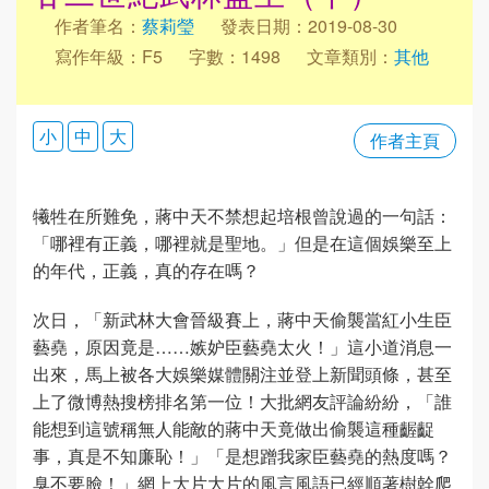
作者筆名：
蔡莉瑩
發表日期：2019-08-30
寫作年級：F5
字數：1498
文章類別：
其他
小
中
大
作者主頁
犧牲在所難免，蔣中天不禁想起培根曾說過的一句話：
「哪裡有正義，哪裡就是聖地。」但是在這個娛樂至上
的年代，正義，真的存在嗎？
次日，「新武林大會晉級賽上，蔣中天偷襲當紅小生臣
藝堯，原因竟是……嫉妒臣藝堯太火！」這小道消息一
出來，馬上被各大娛樂媒體關注並登上新聞頭條，甚至
上了微博熱搜榜排名第一位！大批網友評論紛紛，「誰
能想到這號稱無人能敵的蔣中天竟做出偷襲這種齷齪
事，真是不知廉恥！」「是想蹭我家臣藝堯的熱度嗎？
臭不要臉！」網上大片大片的風言風語已經順著樹幹爬