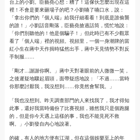
台上的小劉。臣藝堯心想：糟了！這傢伙怎麼出現在這
裡！不會是要來砸場子的吧？小劉嚥了嚥口水，說：
「拿出你們的『個人端』給我仔細看看！到底是誰偷襲
的誰！」小劉話音剛落，臣藝堯搶過話筒，慌忙地說：
「你們別聽他的！他是個騙子！」但此時已有不少觀眾
看了「個人端」裡的視頻。視頻里，一個一身潮牌的當
紅小生在蔣中天作揖時猛然出手，蔣中天見情勢不對反
手制服……
「剛才…謝謝你啊。」蔣中天對著眼前的人微微一笑，
之後遲疑地驟起眉頭，面帶疑惑地說：「不過……當時
你那麼討厭我，我沒想到……你竟然會幫我。」
「我也沒想到。昨天調查部門的人來找我了，我才得知
此事，還好我當時備份了比賽視頻，雖然我只是個跑腿
的，但是你今天遇上這樣的事，我也不能見死不救
啊。」小劉發自內心地說著。
的確，有人的地方便有江湖，但在這個娛樂至上的年