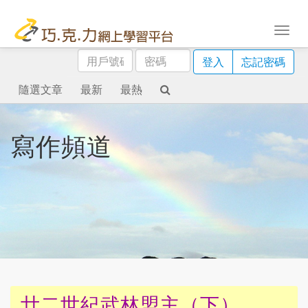
用
密
登入
忘記密碼
戶
碼
號
隨選文章
最新
最熱
碼
寫作頻道
廿二世紀武林盟主（下）