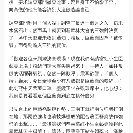
後，要求調查部門徹查此事，況且身正不怕影子歪，一
向高傲的他怎能容許別人這般造謠自己！
調查部門利用「個人端」調查了長達一個月之久，仍未
水落石出，然而馬上就要到新武林大會的三強對決賽
了，蔣中天遲遲未收到通知，相反，臣藝堯因為「被偷
襲」而得到進入三強的寶位。
「歡迎各位來到總決賽現場！現在我們有請當紅小生臣
藝堯上場！粉絲們請大聲尖叫起來！」主持人一如往常
般的活躍著氣氛，忽然一陣歡呼，震耳欲聾，「個人
端」顯示，今日全場至少有八成都是臣藝堯的粉絲，而
此刻蔣中天帶著口罩、墨鏡正坐在觀眾席中，他心想：
我倒是要看看這個臣藝堯到底在搞什麼鬼。
只見台上的臣藝堯裝腔作勢，三兩下就把兩位強者打倒
在地，那兩位強者也演技爆棚般的配合著臣藝堯故作強
勢的出擊……「最後讓我們恭喜當紅小生臣藝堯獲得此
屆武林盟主稱號！」這時，臣藝堯正站在領獎台上滿臉