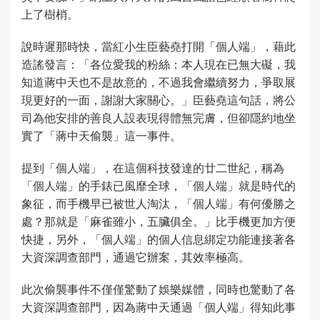
上了樹梢。
說時遲那時快，當紅小生臣藝堯打開「個人端」，藉此
造謠發言：「各位愛我的粉絲：本人現在已無大礙，我
知道蔣中天也不是故意的，不過我會繼續努力，爭取展
現更好的一面，謝謝大家關心。」臣藝堯這句話，將公
司為他安排的善良人設表現得體無完膚，但卻隱約地坐
實了「蔣中天偷襲」這一事件。
提到「個人端」，在這個科技發達的廿二世紀，稱為
「個人端」的手錶已風靡全球，「個人端」就是時代的
象征，而手機早已被世人淘汰，「個人端」有何優勝之
處？那就是「麻雀雖小，五臟俱全。」比手機更加方便
快捷，另外，「個人端」的個人信息綁定功能連接著各
大資深調查部門，通過它辦案，其效率極高。
此次偷襲事件不僅僅驚動了娛樂媒體，同時也驚動了各
大資深調查部門，因為蔣中天通過「個人端」得知此事