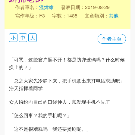
作者筆名：
溫煒維
發表日期：2019-08-29
寫作年級：F3
字數：1485
文章類別：
其他
小
中
大
作者主頁
「可恶，这些窗户砸不开！都是防弹玻璃吗？什么时候
换上的？」
「总之大家先冷静下来，把手机拿出来打电话求助吧」
浩天指挥着同学
众人纷纷向自己的口袋伸去，却发现手机不见了
「怎么回事？我的手机呢？」
「这不是很糟糕吗！我还要煲剧呢。」