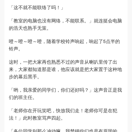
「这不就不能联络了吗！」
「教室的电脑也没有网络，不能联系。」就连挺会电脑
的浩天也熟手无策。
噔～噔～噔～噔，随着学校铃声响起，响起了5点半的
铃声。
这时，一把大家再也熟悉不过的声音从喇叭里传了出
来，大家都知道那是谁，他应该就是把大家置于这种地
步的幕后黑手。
「哟，我亲爱的同学们，你们还好吗？」这声音正是我
们的班主任。
「老师你在开玩笑吧，快放我们走！老师你可是在犯
法！」此时教室骂声四起。
「各位同学别那么冲动嘛，我禁锢你们也是有原因的，