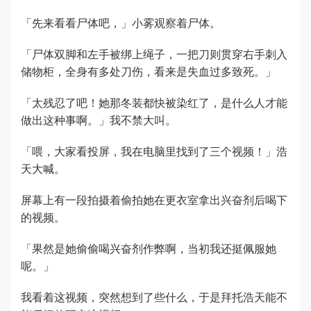
「先来看看尸体吧，」小雾观察着尸体。
「尸体双脚和左手被绑上绳子，一把刀则贯穿右手刺入
储物柜，全身有多处刀伤，看来是失血过多致死。」
「太残忍了吧！她那冬装都快被染红了，是什么人才能
做出这种事啊。」我不禁大叫。
「喂，大家看投屏，我在电脑里找到了三个视频！」浩
天大喊。
屏幕上有一段拍摄着偷拍她在更衣室拿出兴奋剂后喝下
的视频。
「果然是她偷偷喝兴奋剂作弊啊，当初我还挺佩服她
呢。」
我看着这视频，突然想到了些什么，于是拜托浩天能不