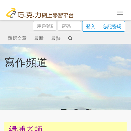
用
密
登入
忘記密碼
戶
碼
號
隨選文章
最新
最熱
碼
寫作頻道
緝捕老師