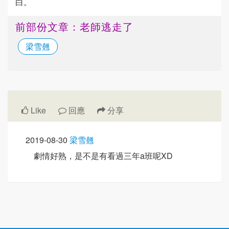
白。
前部份文章：老師逃走了
梁雪翹
Like
回應
分享
2019-08-30
梁雪翹
劇情好熟，是不是有看過三年a班呢XD