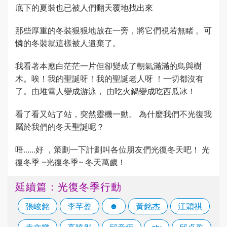
底下的夏裝也已被人們翻天覆地找出來
那些厚重的冬裝狠狠地放在一旁，將它們視若無睹 。可
憐的冬裝就這樣被人遺棄了。
我看著本應白茫茫一片但卻變成了朝氣滿滿的鳥與樹
木。唉！我的聖誕呀！我的聖誕老人呀 ！一切都沒有
了。由堆雪人變成游泳， 由吃火鍋變成吃西瓜冰！
看了看又站了站，突然靈機一動。 為什麼我們不光復我
屬於我們的冬天聖誕呢？
唔......好 ，策劃一下計劃叫各位朋友們光復冬天吧！ 光
復冬季 ~光復冬季~ 冬天萬歲！
延續篇：光復冬季行動
張峻銘
李芊盈
☻
黃銘杰
江穎祺