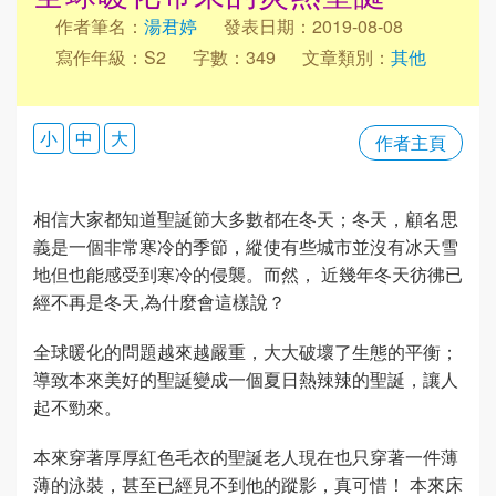
作者筆名：
湯君婷
發表日期：2019-08-08
寫作年級：S2
字數：349
文章類別：
其他
小
中
大
作者主頁
相信大家都知道聖誕節大多數都在冬天；冬天，顧名思
義是一個非常寒冷的季節，縱使有些城市並沒有冰天雪
地但也能感受到寒冷的侵襲。而然， 近幾年冬天彷彿已
經不再是冬天,為什麼會這樣說？
全球暖化的問題越來越嚴重，大大破壞了生態的平衡；
導致本來美好的聖誕變成一個夏日熱辣辣的聖誕，讓人
起不勁來。
本來穿著厚厚紅色毛衣的聖誕老人現在也只穿著一件薄
薄的泳裝，甚至已經見不到他的蹤影，真可惜！ 本來床