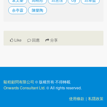
袁文樂
高曉彤
邱意恆
cty
邱卓盈
余亭霖
陳樂陶
Like
回應
分享
駿程顧問有限公司
© 版權所有
·
不得轉載
Onwards Consultant Ltd.
© All rights reserved.
使用條款
｜
私隱政策