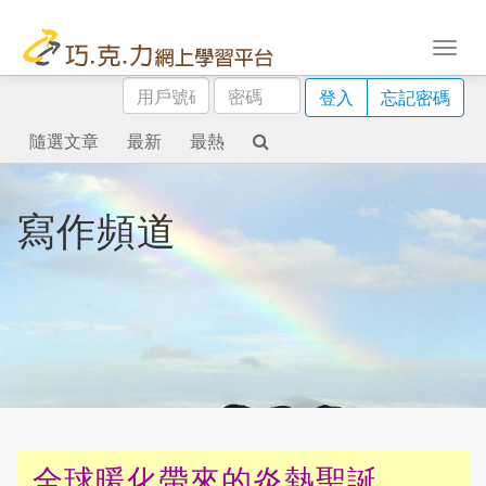
用
密
登入
忘記密碼
戶
碼
號
隨選文章
最新
最熱
碼
寫作頻道
全球暖化帶來的炎熱聖誕