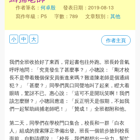
作者筆名：
何卓殷
發表日期：2019-08-13
寫作年級：P5
字數：789
文章類別：
其他
小
中
大
作者主頁
我們全班收拾好了東西，背起書包往外跑。班長鈴音氣
呼呼地問：「究竟發生了甚麼事？」小聰說：「剛才校
長不是帶着幾個保安員衝進來嗎？難道陳老師是個通緝
犯？」「甚麼？」同學們異口同聲地叫了起來，瞪大着
眼睛，驚訝不已。惠心說：「這可不是開玩笑啊！我們
該怎麼辦？」小聰回應道：「反正明天是假期，不如我
們一起幫助緝捕老師吧！」「贊成！」全班都附和他。
第二天，同學們在學校門口集合，校長和一群「白衣
人」組成的搜索隊正準備出發。班長一個箭步搶到校長
面前，自動請纓說：「校長，我們都想出一分力，幫忙