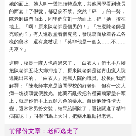
她的面上。她大叫一聲把頭轉過來，其他同學看到班長
的面套上了假髮，都忍俊不禁。突然「砰！」的一聲，
陳老師破門而出，同學們立刻一湧而上，把「她」按在
地上。「啊！原來陳老師是個男的！」「怎麼陳老師是
禿頭的？」有人進教堂看個究竟，發現裏面放着各式各
樣的藥水，還有魔杖呢！「莫非他是一個女……不……
男巫？」
這時，校長一隊人也趕過來了，「白衣人」們七手八腳
把陳老師五花大綁押走了。原來陳老師是從青山瘋人院
逃跑出來的，「白衣人」是瘋人院的職員。校長向我們
解釋：「陳老師本來是這間學校的好老師，但有一次大
病一埸後頭髮便脫光。他藥石亂投把各種荷爾蒙塗在頭
上，就是你們手上五顏六色的藥水。自始他便性情大
變，還常常男扮女裝，結果給開除了，還被關進了精神
病院呢！」同學們馬上大叫，把藥水瓶拋得老遠。
前部份文章：老師逃走了