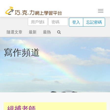
用
密
登入
忘記密碼
戶
碼
號
隨選文章
最新
最熱
碼
寫作頻道
緝捕老師