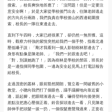
搜索。」校長爽快地答應了：「沒問題！但是一定要注
意安全啊！」於是大家從學校後門出去，往陳老師逃走
的方向兵分兩路，我們負責在學校後山的西邊範圍搜
索，校長的一隊往東邊走去。
直到下午四時，大家已經很累了，卻仍然一無所獲。這
時，觀察力特強的紫悅突然給我們一個手勢，指着北邊
壓低嗓子說：「剛才我看到一個人影朝樹林那邊去了，
身形有點像是陳老師。」「我們一於跟進去吧！」
「對，別讓她跑了！」因為樹林是學校的禁區，班長於
是一邊指揮同學包圍，一邊為安全起見馬上打電話報告
給校長。
走過茂密的叢林，眼前豁然開朗，聳立着一間破舊的小
教堂。小聰向我們打了個眼色，躡手躡腳地向靠近窗
邊，踮起腳，把眼睛湊過去一看，嚇得登時向後便倒，
差點沒把惠心壓個正着。鈴音探頭進去一看，只見陳老
師伸手把頭髮一拔一扔，一個假髮應聲飛過來，正套在