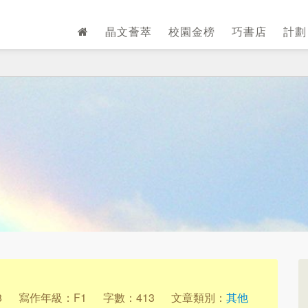
晶文薈萃
校園金榜
巧書店
計
8
寫作年級：F1
字數：413
文章類別：
其他