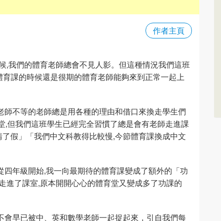
作者主頁
時候,我們的體育老師總會不見人影。但這種情況我們這班
上體育課的時候還是很期的體育老師能夠來到正常一起上
老師不等的老師總是用各種的理由和借口來換走學生們
育堂,但我們這班學生已經完全習慣了總是會有老師走進課
了假」「我們中文科教得比較慢,今節體育課換成中文
從四年級開始,我一向最期待的體育課變成了額外的「功
師走進了課室,原本開開心心的體育堂又變成多了功課的
不會早已被中、英和數學老師一起捉起來，引自我們每