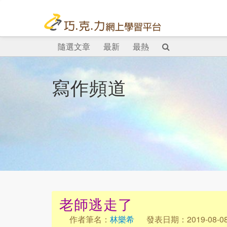
隨選文章
最新
最熱
寫作頻道
老師逃走了
作者筆名：
林樂希
發表日期：2019-08-0