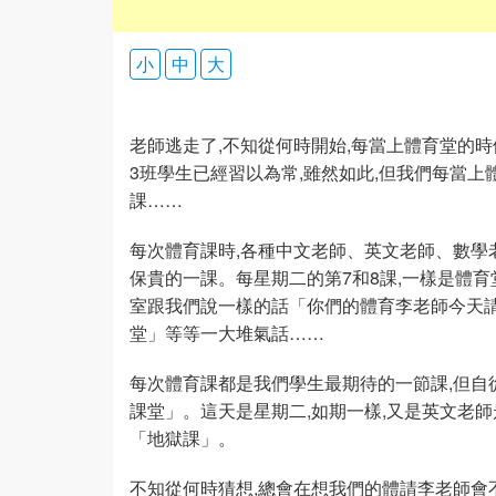
小
中
大
老師逃走了,不知從何時開始,每當上體育堂的
3班學生已經習以為常,雖然如此,但我們每當
課……
每次體育課時,各種中文老師、英文老師、數學
保貴的一課。每星期二的第7和8課,一樣是體
室跟我們說一樣的話「你們的體育李老師今天請
堂」等等一大堆氣話……
每次體育課都是我們學生最期待的一節課,但自
課堂」。這天是星期二,如期一樣,又是英文老
「地獄課」。
不知從何時猜想,總會在想我們的體請李老師會