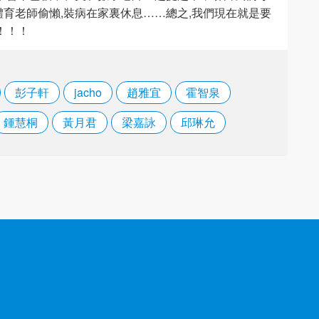
育老師偷懶,裝病在家裏休息……總之,我們現在就是要
！！！
彭子軒
jacho
趙雅宜
霍智泉
鍾慧桐
黃月君
梁嘉詠
邱琳允