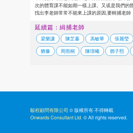
次的體育課不能如期一樣上課。又戓是我們的體
找出李老師常常不能來上課的原因,要輯捕老師
延續篇：緝捕老師
梁樂謙
陳芷蓁
馮敏華
張麗瑩
猶豫
周雨桐
陳璟曦
鄧子熙
駿程顧問有限公司
© 版權所有
·
不得轉載
Onwards Consultant Ltd.
© All rights reserved.