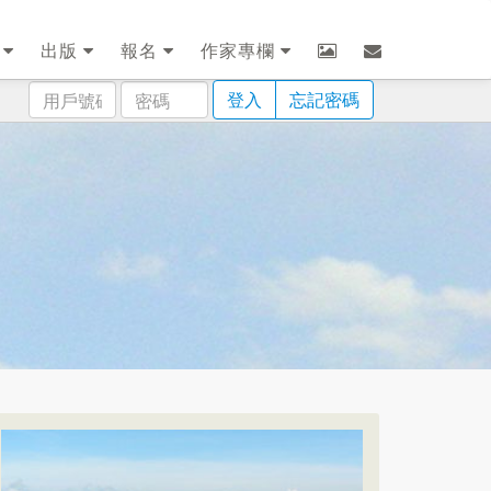
劃
出版
報名
作家專欄
用
密
登入
忘記密碼
戶
碼
號
碼