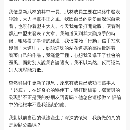
我便是新武林的其中一員。武林成員主要在網絡中發表
評論，大力抨擊不正之風。我因自己的身份而深深自豪
着，也景仰着盟主大人。今天我如常打開電腦，便看到
群組中盟主發表了文章。我知道又到我大顯身手的時
候，粗略看了事情的經過，我便開始「行動」信手拈來
幾個「大道理」，妙語連珠的站在道德的高端批評着。
看著自己的作品，我滿意至極，心想我又矯正了社會的
歪風。面對別人說我言論過火，我不以為然。反而認為
別人抗壓能力低。
突然群組中更新了訊息，原來有成員已成功把當事人
「起底」，在好奇心的驅使下，我打開檔案，郤驚訝的
發現那不正是我的好朋友阿青嗎？他怎會這樣做？ 評論
中的他根本不是我認識的他。
我對以前自己的做法產生了深深的懷疑，我所做的真的
是彰顯公義嗎？