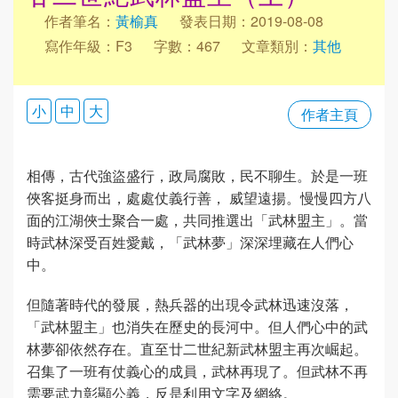
作者筆名：
黃榆真
發表日期：2019-08-08
寫作年級：F3
字數：467
文章類別：
其他
小
中
大
作者主頁
相傳，古代強盜盛行，政局腐敗，民不聊生。於是一班
俠客挺身而出，處處仗義行善， 威望遠揚。慢慢四方八
面的江湖俠士聚合一處，共同推選出「武林盟主」。當
時武林深受百姓愛戴，「武林夢」深深埋藏在人們心
中。
但隨著時代的發展，熱兵器的出現令武林迅速沒落，
「武林盟主」也消失在歷史的長河中。但人們心中的武
林夢卻依然存在。直至廿二世紀新武林盟主再次崛起。
召集了一班有仗義心的成員，武林再現了。但武林不再
需要武力彰顯公義，反是利用文字及網絡。