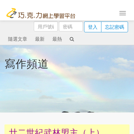
用
密
登入
忘記密碼
戶
碼
號
隨選文章
最新
最熱
碼
寫作頻道
廿二世紀武林盟主（上）