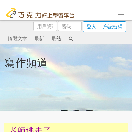
用
密
登入
忘記密碼
戶
碼
號
隨選文章
最新
最熱
碼
寫作頻道
老師逃走了