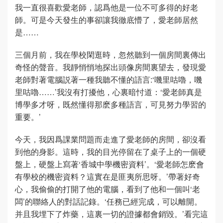
我一直很喜歡愛老師，認爲他是一位不可多得的好老
師。可是今天發生的事卻讓我徹底懵了，愛老師居然
是……
三個月前，我在學校閑逛時，忽然聽到一個房間裏傳出
奇怪的聲音。我靜悄悄地探出頭像房間裏望去，發現愛
老師對著電腦説著一種我聽不懂的語言:‘嘰里咕嚕，嘰
里咕嚕……’我沒有打擾他，心裏暗忖道：‘愛老師真是
博學多才呀，既然懂得那麽多種語言，可見努力學習的
重要。’
今天，我因爲課業問題而走進了愛老師的房間，卻沒看
到他的身影。這時，我的目光停留在了桌子上的一個硬
盤上，硬盤上寫著‘香城中學機密資料’。‘愛老師怎麽會
有學校的機密資料？這實在是匪夷所思呀。’帶著好奇
心，我偷偷的打開了他的電腦，看到了他和一個叫‘老
闆’的聯絡人的對話記錄。‘任務已經完成，可以離開。
并且我埋下了炸藥，這裏一切的證據都會銷毀。’看完這