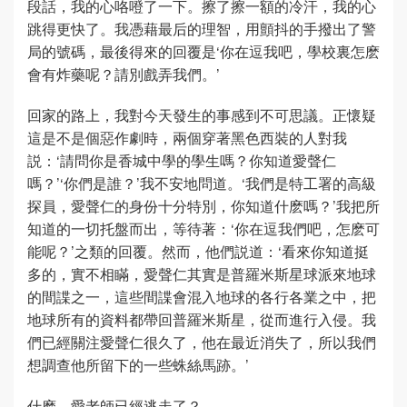
段話，我的心咯噔了一下。擦了擦一額的冷汗，我的心
跳得更快了。我憑藉最后的理智，用顫抖的手撥出了警
局的號碼，最後得來的回覆是‘你在逗我吧，學校裏怎麽
會有炸藥呢？請別戲弄我們。’
回家的路上，我對今天發生的事感到不可思議。正懷疑
這是不是個惡作劇時，兩個穿著黑色西裝的人對我
説：‘請問你是香城中學的學生嗎？你知道愛聲仁
嗎？’‘你們是誰？’我不安地問道。‘我們是特工署的高級
探員，愛聲仁的身份十分特別，你知道什麽嗎？’我把所
知道的一切托盤而出，等待著：‘你在逗我們吧，怎麽可
能呢？’之類的回覆。然而，他們説道：‘看來你知道挺
多的，實不相瞞，愛聲仁其實是普羅米斯星球派來地球
的間諜之一，這些間諜會混入地球的各行各業之中，把
地球所有的資料都帶回普羅米斯星，從而進行入侵。我
們已經關注愛聲仁很久了，他在最近消失了，所以我們
想調查他所留下的一些蛛絲馬跡。’
什麽，愛老師已經逃走了？