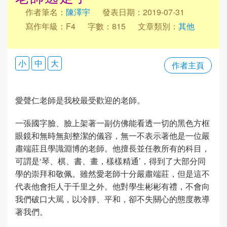
作者筆名：
陳澤宇
發表日期：2019-07-31
寫作年級：F4
字數：815
文章類別：
其他
小
中
大
作者主頁
愛聲仁老師是我校最受歡迎的老師。
一張國字臉、臉上架著一副仿佛能看透一切的黑色方框
眼鏡和無時無刻整潔的儀容，無一不表示著他是一位嚴
肅端莊且學識淵博的老師。他擅長並任教所有的科目，
可謂是‘琴、棋、書、畫，樣樣精通’，得到了大部分同
學的崇拜和敬佩。雖然愛老師十分嚴肅端莊，但是這不
代表他會拒人于千里之外。他對學生彬彬有禮，不會向
我們破口大駡，以冷靜、平和，卻不失關心的態度教導
著我們。