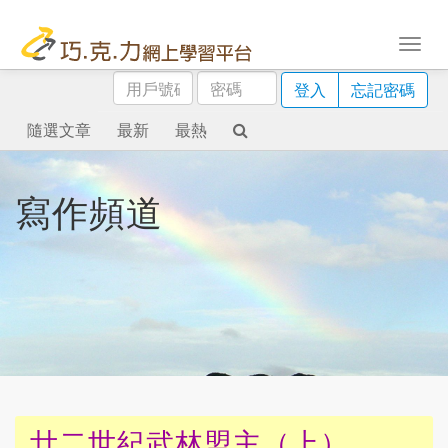
用
密
登入
忘記密碼
戶
碼
號
隨選文章
最新
最熱
碼
寫作頻道
廿二世紀武林盟主（上）