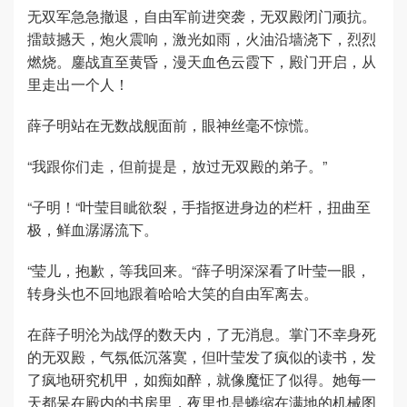
无双军急急撤退，自由军前进突袭，无双殿闭门顽抗。
擂鼓撼天，炮火震响，激光如雨，火油沿墙浇下，烈烈
燃烧。鏖战直至黄昏，漫天血色云霞下，殿门开启，从
里走出一个人！
薛子明站在无数战舰面前，眼神丝毫不惊慌。
“我跟你们走，但前提是，放过无双殿的弟子。”
“子明！“叶莹目眦欲裂，手指抠进身边的栏杆，扭曲至
极，鲜血潺潺流下。
“莹儿，抱歉，等我回来。“薛子明深深看了叶莹一眼，
转身头也不回地跟着哈哈大笑的自由军离去。
在薛子明沦为战俘的数天内，了无消息。掌门不幸身死
的无双殿，气氛低沉落寞，但叶莹发了疯似的读书，发
了疯地研究机甲，如痴如醉，就像魔怔了似得。她每一
天都呆在殿内的书房里，夜里也是蜷缩在满地的机械图