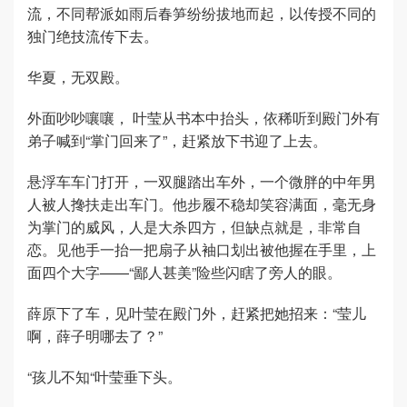
流，不同帮派如雨后春笋纷纷拔地而起，以传授不同的
独门绝技流传下去。
华夏，无双殿。
外面吵吵嚷嚷， 叶莹从书本中抬头，依稀听到殿门外有
弟子喊到“掌门回来了”，赶紧放下书迎了上去。
悬浮车车门打开，一双腿踏出车外，一个微胖的中年男
人被人搀扶走出车门。他步履不稳却笑容满面，毫无身
为掌门的威风，人是大杀四方，但缺点就是，非常自
恋。见他手一抬一把扇子从袖口划出被他握在手里，上
面四个大字——“鄙人甚美”险些闪瞎了旁人的眼。
薛原下了车，见叶莹在殿门外，赶紧把她招来：“莹儿
啊，薛子明哪去了？”
“孩儿不知“叶莹垂下头。