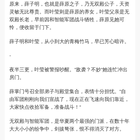
原来，薛子明，也就是薛原之子，乃无双殿公子，天资
灵敏无比尊贵。而叶莹则是薛原的养女，叶莹父亲是无
双殿长老，早前因和智能军团战斗牺牲，薛原见她可
怜，便收留于门下。
薛子明和叶莹，从小到大的青梅竹马，早已芳心暗许。
-
夜半三更，叶莹被警报吵醒。“敌袭？不妙“她连忙冲出
房门。
薛掌门号召全部弟子与殿堂集合，表情十分担忧。“自
由军团刚刚向我们宣战了，现在正在飞速向我们靠近，
大家快点收拾军备，准备战斗！“
无双殿与智能军团，是华夏两个最强的门派，在数十年
大大小小的纷争中，剑拔弩张，恨不得消灭了对方。