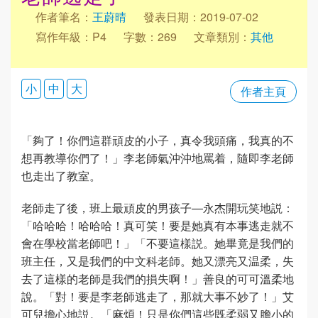
作者筆名：
王蔚晴
發表日期：2019-07-02
寫作年級：P4
字數：269
文章類別：
其他
小
中
大
作者主頁
「夠了！你們這群頑皮的小子，真令我頭痛，我真的不
想再教導你們了！」李老師氣沖沖地罵着，隨即李老師
也走出了教室。
老師走了後，班上最頑皮的男孩子—永杰開玩笑地説：
「哈哈哈！哈哈哈！真可笑！要是她真有本事逃走就不
會在學校當老師吧！」「不要這樣説。她畢竟是我們的
班主任，又是我們的中文科老師。她又漂亮又温柔，失
去了這樣的老師是我們的損失啊！」善良的可可溫柔地
說。「對！要是李老師逃走了，那就大事不妙了！」艾
可兒擔心地説。「麻煩！只是你們這些既柔弱又膽小的