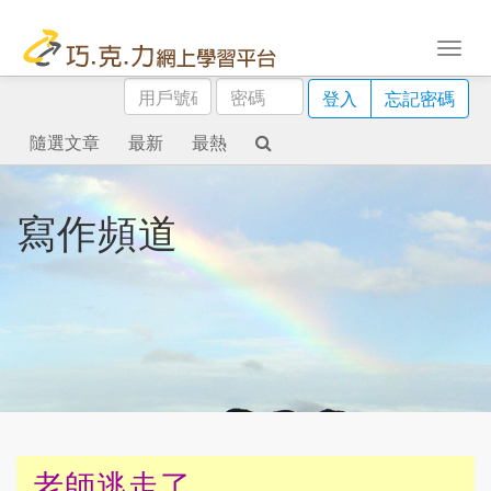
用
密
登入
忘記密碼
戶
碼
號
隨選文章
最新
最熱
碼
寫作頻道
老師逃走了