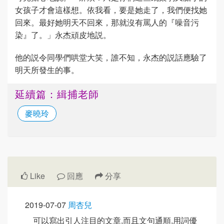
女孩子才會這樣想。依我看，要是她走了，我們便找她
回來。最好她明天不回來，那就沒有罵人的『噪音污
染』了。」永杰頑皮地説。
他的説令同學們哄堂大笑，誰不知，永杰的説話應驗了
明天所發生的事。
延續篇：緝捕老師
麥曉玲
Like
回應
分享
2019-07-07
周杏兒
可以寫出引人注目的文章,而且文句通順,用詞優