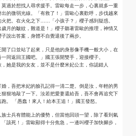
，莫過於想找人尋求援手。雷歐每走一步，心裏就多一重
發出的微弱光線。「有救了！」雷歐心裏歡呼，步伐越來
的火把。在火化之下……「小孩子？」櫻子感到疑惑。
出歲月的皺紋，難道是！」櫻子聽著雷歐的推理，神情又
櫻子說出答案，身體不自覺退後了兩步。
王開了口並站了起來，只是他的身形像手機一般大小，在
吾一同返回王國吧。」國王張開雙手，迎接櫻子。
歉，她是我的女友，並不是什麼米妃公主，你認錯人
訂婚，吾把米妃的臉孔記得一清二楚。倒是汝，年輕的男
上狠狠地敲了一下。汝若把愛妻還給吾，吾不會再追究下
跑。 「愚蠢！來人！給本王追！」國王發怒。
人族士兵有體能上的優勢，但當他回頭一望，除了看到氣
。「該死！」雷歐顯得十分焦急，一邊叫櫻子加快腳步，