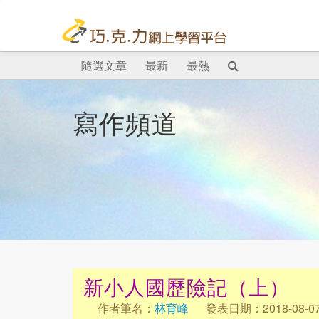
隨選文章
最新
最熱
寫作頻道
新小人國歷險記（上）
作者筆名：
林育峰
發表日期：2018-08-0