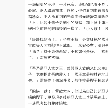
一層樹葉的泥地，一片死寂。連動物也看不見
憂慮。兩人繼續前進，終於，他們看到由遠處
越急促。兩人所看到的光線由殘光轉變為清晰
「不，比起小孩子更嬌小的身軀，加上臉上露
變回之前睜開眼睛後的一樣了。「小人族！」
「終於找到汝了。」坐在王椅、身穿紅袍的國
雷歐等人面前顯得不威風。「米妃公主，請與
「我？」櫻子東張西望，不知如何是好。「抱
了。」雷歐搖搖頭。
「吾乃是亞人族之王，曾與巨人族的米妃公主
子，竟膽拐走吾的愛人！」國王拿著權杖往地
去。」雷歐作了個深呼吸，然後拉著櫻子掉頭逃
「跑快一點！」雷歐大叫，他以為自己比起亞
喘的櫻子，更發現身後的亞人族士兵騎馬追上
一邊思考如何脫離險境。