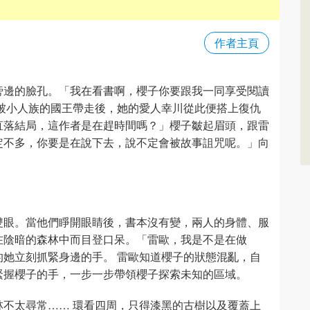
作者主頁
旁邊的臉孔。「我在看書啊，櫻子你要跟我一同享受閱讀
被小人族的國王帶走後，她的愛人幸川從此便搭上復仇
直落結局，這作者是在趕時間嗎？」櫻子皺起眉頭，跟雷
定不多，你要是在說下去，說不定會被故事詛咒呢。」向
雙眼。當他們睜開眼睛後，書本沒有變，兩人的身體、服
在陰暗的森林中而目登口呆。「雷歐，我是不是在做
她立刻抓緊身邊的手。 雷歐知道櫻子的狀態混亂，自
緊握櫻子的手，一步一步帶領櫻子探索未知的區域。
不太尋常…… 環看四周，只得漆黑的古樹以及覆蓋上