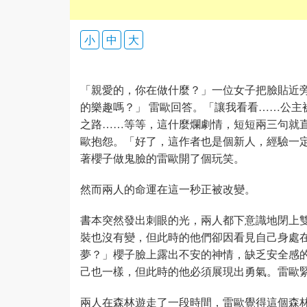
小
中
大
「親愛的，你在做什麼？」一位女子把臉貼近
的樂趣嗎？」 雷歐回答。「讓我看看……公主
之路……等等，這什麼爛劇情，短短兩三句就
歐抱怨。「好了，這作者也是個新人，經驗一
著櫻子做鬼臉的雷歐開了個玩笑。
然而兩人的命運在這一秒正被改變。
書本突然發出刺眼的光，兩人都下意識地閉上
裝也沒有變，但此時的他們卻因看見自己身處
夢？」櫻子臉上露出不安的神情，缺乏安全感的
己也一樣，但此時的他必須展現出勇氣。雷歐
兩人在森林遊走了一段時間，雷歐覺得這個森林