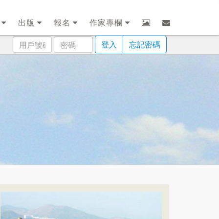
劃
出版
報名
作家專欄
用
密
登入
忘記密碼
戶
碼
號
碼