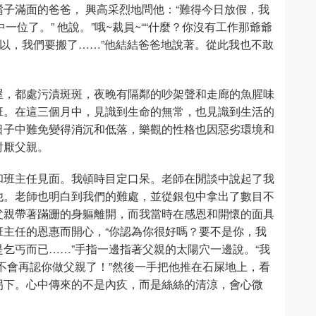
子滿面的爸爸， 興高采烈地問他：“難得今日放假，我
一位了。” 他說。”哦~裁員~““什麼？你沒有工作那爺爺
所以，我們要搬了……”他結結爸爸地說著。從此我也不敢
屋，都處污漬斑斑，夜晚有隔鄰的吵架聲和走廊的魚腥味
班。在這三個月中，見識到生命的無常，也見識到生活的
日子中難免變得消沉和低落，樂觀的性格也因惡劣環境和
討厭父親。
和班主任見面。我頓時目定口呆。老師在閒談中說起了我
他。老師也明白到我們的難處，並從銀包中拿出了數目不
父親帶著蹣跚的身軀離開，而我當時在感恩和開懷的面具
主任的恩惠而開心，“你認為你很好嗎？要不是你，我
乞丐而已……”手指一邊指著父親的太陽穴一邊說。“我
不會再認你做父親了！”然後一手把他推在石屎地上，看
拐下。心中傳來的不是內疚，而是絲絲的清涼，會心微