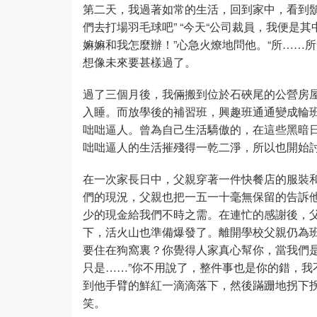
第二天，我過著如常的生活，回到家中，看到鬍
們去打場羽毛球吧” “今天“公司裁員，我便是其中
嫲嫲和我怎麼辦！”心急火燎地問他。“所……
想像未來要甚樣過了。
過了三個月後，我倆搬到位於石硤尾的公營房
入睡。而放學後的補習班，興趣班通通變成輪
咄咄逼人。曾為自己生活驕傲的，在這些黑暗
咄咄逼人的生活摧殘得一乾二淨，所以也開始
在一次家長日中，父親穿著一件快餐店的服裝
們的現況，父親也把一五一十毫無保留的告訴
少的現金給我們不時之需。在連忙的感謝後，
下，活火山也準備爆發了。離開學校父親仍為班
要住在狗窩裏？你覺得人家真心幫你，當我們是
只是……”你不用說了，整件事也是你的錯，我
到他手臂的鮮紅一滴滴落下，然後蹣跚地拐下
笑。