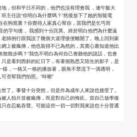
地，但和平日不同的，他們也沒有理會我 ，連午飯大
班主任說“你明白為什麼嗎？”然後放下了她的智能電
住在狗窩裏？你覺得人家真心幫你，當我們是乞丐而
音的字句後， 我感到十分詫異。終於明白他們為什麼遠
。老師例行跟我說了幾個大道理後便離開了。晚上回到家
在網上被瘋傳，他也裝得不已為然的，其實心裏知道他比
爸散散步嗎？”我也不明白為何自己會聽他的說話，也會
。只是看到西斜的紅日下，有著個熟悉又陌生的影子，是
一樣，一格又一格的播放著，眼角不禁流下一滴透明，
可否幫我們拍照。“咔嚓”
去世了。事發十分突然，但是作為成年人來說也接受了。
為被人拍片並被瘋傳，而是對自己的悔疚。當自己放學後
親只在忍氣吞聲。可能這些一切一切對我來說也十分普通