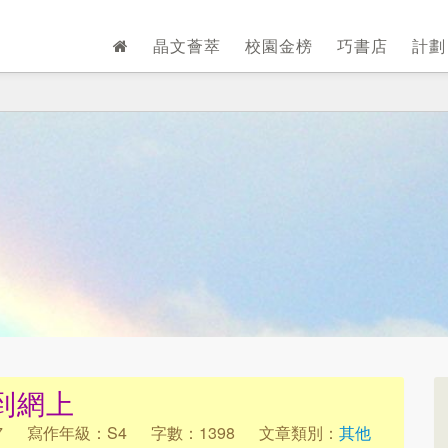
晶文薈萃
校園金榜
巧書店
計
到網上
7
寫作年級：S4
字數：1398
文章類別：
其他