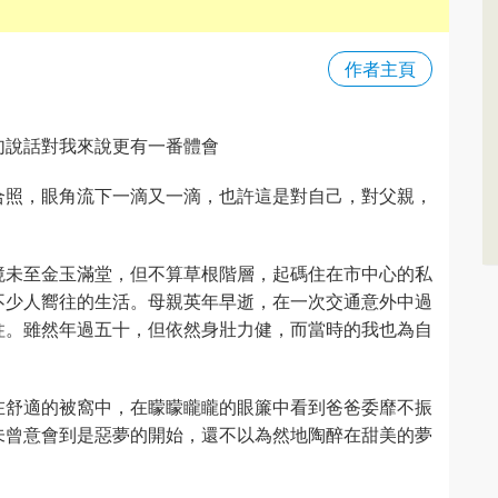
作者主頁
句說話對我來說更有一番體會
合照，眼角流下一滴又一滴，也許這是對自己，對父親，
境未至金玉滿堂，但不算草根階層，起碼住在市中心的私
不少人嚮往的生活。母親英年早逝，在一次交通意外中過
柱。雖然年過五十，但依然身壯力健，而當時的我也為自
在舒適的被窩中，在矇矇矓矓的眼簾中看到爸爸委靡不振
未曾意會到是惡夢的開始，還不以為然地陶醉在甜美的夢