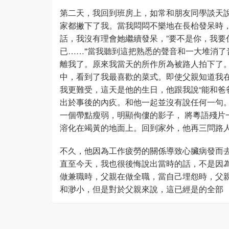
第二天，我回到班房上，如常和朋友同學談天說
家都撇下了我。當我悶悶不樂地在長枱發呆時，
話，我沒有理會她繼續發呆，”要不是你，我要
已……"當我聽到這把熟悉的聲音和一大堆消了
離我了。原來我當天的所作所為被路人拍下了
中，看到了我最喜歡的菜式。即使父親知道我
我更難受，這天是他的生日，他跟我說“能和爸
出於事後的內疚。和他一起並沒有說任何一句
一個帶點瘦弱，明顯佝僂的影子， 將粵語殘片
溶化在竭黃的地面上。回到家外，他再三問路人
不久，他因為工作疲勞的關係導致心臟病發而
直至今天，我也很後悔說出當時的話，不是因
做兼職時，父親在做全職，當自己埋怨時，父
和渺小，但是對於父親來說，這已經是的全部