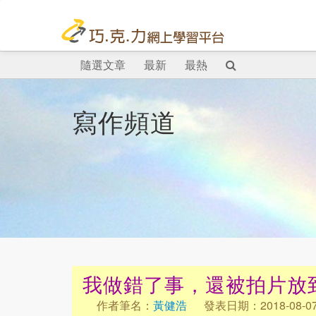
隨選文章
最新
最熱
寫作頻道
我做錯了事，還被拍片放
作者筆名：
黃健浩
發表日期：2018-08-0