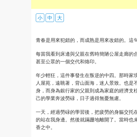
小
中
大
青春是用來犯錯的，而成熟是用來改錯的。這
每當我看到床邊與父親在舊時簡陋公屋走廊的
甚至公眾的一個交代和烙印。
年少輕狂，這件事發生在叛逆的中四。那時家
人屋苑，遠眺著，背山面海，迷人景致。也是
身，而身為銀行家的父親則成為家庭的經濟支
己的學業奔波勞碌，日子過得無憂無慮。
一天，經過勞碌的學習後，把疲勞的身軀交托
的站在我身邊。然後就蹣跚地離開了。當時也
香之中。