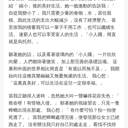
紹「 縮小」後的美好生活。她一臉激動的告訴我：「
自從我變小了， 我只需要少量的食物，水 ，居住面
積。因此生活的支出大幅減少 ，沒有了經濟壓力。 甚
至按我的積蓄我可以一輩子不用工作 ，也可以繼續生
活。 連窮人也可以享受富人的生活 ，「小人國」簡直
就是烏托邦。」
聽著她的話， 以及看著玻璃內的「小人國」 一片欣欣
向榮， 人們都掛著微笑， 加上那完善的基礎設備。 這
裏和外面的世界相比簡直是「有過以而無不及」。 我開
始向往這種其樂融融又無憂無慮的生活。 我心想：
「這裏真美好，可以生活在這兒一定很幸福。」
當我正聽得入迷時 ，忽然她大叫一聲嚇得花容失色：「
救命呀！有怪物入侵。」 順著她的視線望去，只見一隻
蟑螂出現在那處。 我心想：「 有什麼可怕？拍一拍便
死透了。」 當我把蟑螂處理完後，便發現那位女士已經
跑走了。 沒有辦法我只好自己到處走走， 看找不找得