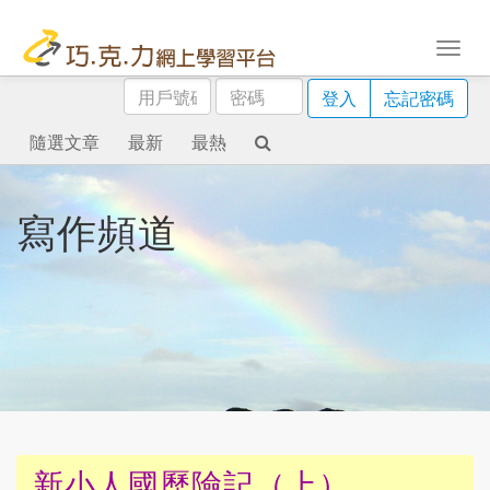
用
密
登入
忘記密碼
戶
碼
號
隨選文章
最新
最熱
碼
寫作頻道
新小人國歷險記（上）