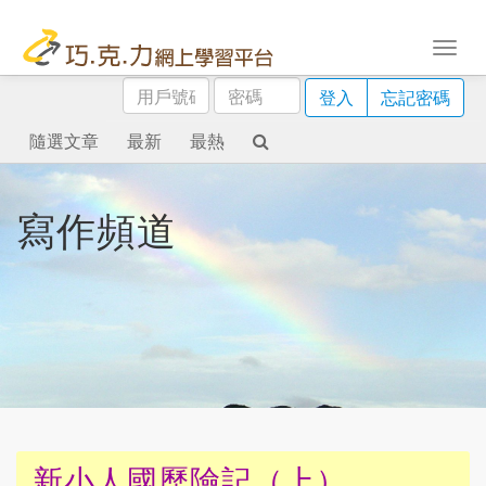
用
密
登入
忘記密碼
戶
碼
號
隨選文章
最新
最熱
碼
寫作頻道
新小人國歷險記（上）