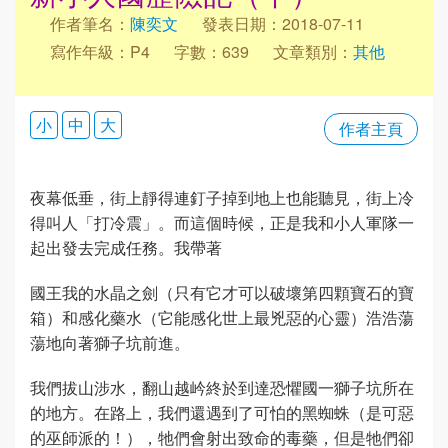
作者筆名：
陳奕文
發表日期：2018-07-11
寫作年級：P4
字數：639
文章類別：
其他
小
中
大
作者主頁
夜幕低垂，街上靜得連釘子掉到地上也能聽見，街上冷
得叫人「打冷震」。而這個時候，正是我和小人軍隊一
起出發去完成任務。我帶著
國王我的水晶之劍（只有它才可以破壞第四顆寶石的寶
箱）和感化藥水（它能感化世上最兇惡的心靈）浩浩蕩
蕩地向著獅子坑前進。
我們拔山涉水，翻山越岒終於到達恐懼國一獅子坑所在
的地方。在路上，我們還遇到了可怕的黑蜘蛛（是可惡
的巫師派的！），牠們會射出致命的毒藥，但是牠們卻