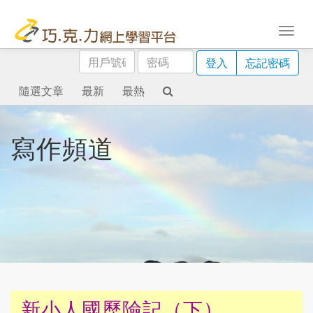
用
密
登入
忘記密碼
戶
碼
號
隨選文章
最新
最熱
碼
寫作頻道
新小人國歷險記（下）