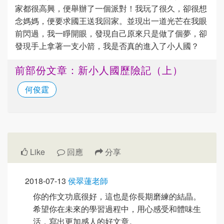
家都很高興，便舉辦了一個派對！我玩了很久，卻很想
念媽媽，便要求國王送我回家。並現出一道光芒在我眼
前閃過，我一睜開眼，發現自己原來只是做了個夢，卻
發現手上拿著一支小箭，我是否真的進入了小人國？
前部份文章：新小人國歷險記（上）
何俊霆
Like
回應
分享
2018-07-13
侯翠蓮老師
你的作文功底很好，這也是你長期磨練的結晶。
希望你在未來的學習過程中，用心感受和體味生
活，寫出更加感人的好文章。