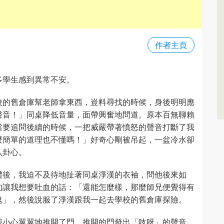
作者主頁
多學生感到異常不安。
校的舊倉庫幫老師拿東西，豈料尋找的時候，身後明明應
聲音！」同桌降低音量，面帶興奮地問道。原本百無聊賴
當要追問後續的時候，一把威嚴帶著憤怒的聲音打斷了我
麼簡單的道理也不懂嗎！」好奇心剛被吊起，一盆冷水卻
八卦心。
禮後，我迫不及待地扯著同桌淨漢的衣袖，問他後來如
句讓我想要吐血的話：「還能怎麼樣，那麼師兄便覺得有
鬼」，然後說服了淨漢跟我一起去學校的舊倉庫探險。
我小心翼翼地推開了門，推開的門發出「吱呀」的聲音，