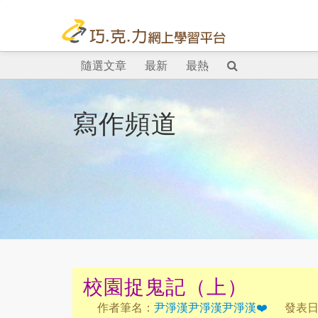
隨選文章
最新
最熱
寫作頻道
校園捉鬼記（上）
作者筆名：
尹淨漢尹淨漢尹淨漢❤️
發表日期