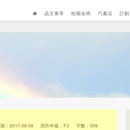
晶文薈萃
校園金榜
巧書店
計
：2017-08-09
寫作年級：F3
字數：509