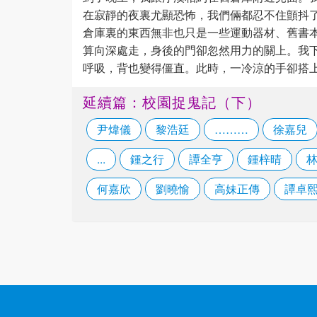
在寂靜的夜裏尤顯恐怖，我們倆都忍不住顫抖
倉庫裏的東西無非也只是一些運動器材、舊書
算向深處走，身後的門卻忽然用力的關上。我
呼吸，背也變得僵直。此時，一冷涼的手卻搭
延續篇：校園捉鬼記（下）
尹煒儀
黎浩廷
………
徐嘉兒
...
鍾之行
譚全亨
鍾梓晴
何嘉欣
劉曉愉
高妹正傳
譚卓