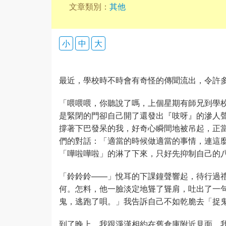
文章類別：
其他
小
中
大
最近，學校時不時會有奇怪的傳聞流出，令許
「喂喂喂，你聽說了嗎，上個星期有師兄到學
是緊閉的門卻自己開了還發出『吱呀』的滲人
撐著下巴發呆的我，好奇心瞬間地被吊起，正
們的對話：「適當的時候做適當的事情，連這
「嘩啦嘩啦」的淋了下來，只好先抑制自己的
「鈴鈴鈴——」悅耳的下課鐘聲響起，待行過
何。怎料，他一臉淡定地聳了聳肩，吐出了一
鬼，逃跑了唄。」我告訴自己不如乾脆去「捉
到了晚上，我跟淨漢相約在舊倉庫附近見面。