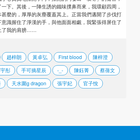
了一下。其後，一陣生誘的鐵味撲鼻而來，我環顧四周，
本甚麼的，厚厚的灰塵覆蓋其上。正當我們邁開了步伐打
下意識握住了淨漢的手，與他面面相覷，我緊張得屏住了
上了我的肩膀……
趙梓朗
黃卓弘
First blood
陳梓澄
林宇彤
手可摘星辰
-_-
陳鈺菁
蔡蒨文
熙
天水圍g dragon
張宇妃
官子悅