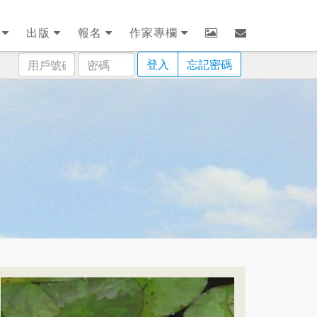
劃
出版
報名
作家專欄
用
密
登入
忘記密碼
戶
碼
號
碼