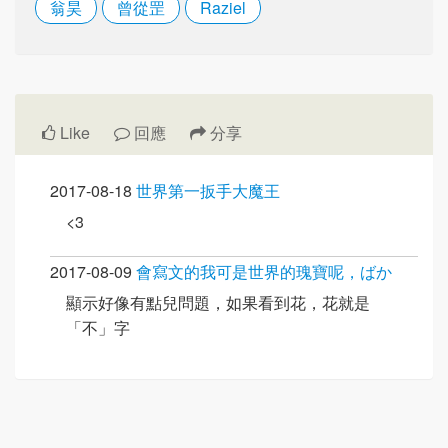
翁昊
曾從罡
Raziel
Like
回應
分享
2017-08-18
世界第一扳手大魔王
<3
2017-08-09
會寫文的我可是世界的瑰寶呢，ばか
顯示好像有點兒問題，如果看到花，花就是
「不」字