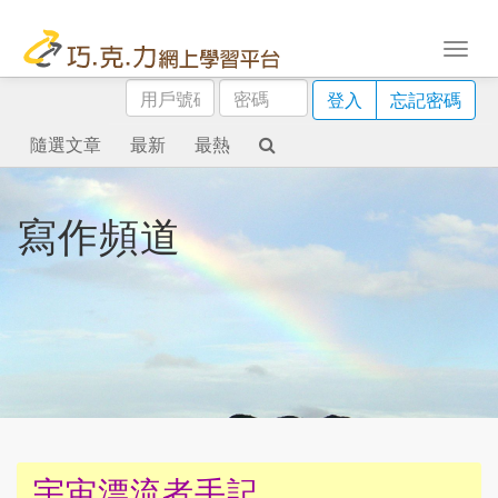
用
密
登入
忘記密碼
戶
碼
號
隨選文章
最新
最熱
碼
寫作頻道
宇宙漂流者手記