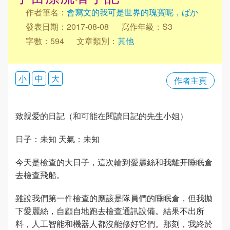
作者筆名：
會寫文的我可是世界的瑰寶呢，ばか
發表日期：2017-08-08
寫作年級：S3
字數：594
文章類別：
其他
小
中
大
作者主頁
致親爱的日記（和可能在閱讀日記的先生小姐）
日子：未知 天氣：未知
今天是檢查的大日子，這次輪到愛麗絲和我離开睡眠倉
去檢查飛船。
雖說我們第一件檢查的應該是隊員們的睡眠倉，但我拋
下愛麗絲，自顧自地跑去檢查通訊設備。結果不出所
料，人工智能和機器人都沒能修好它們。那刻，我終於