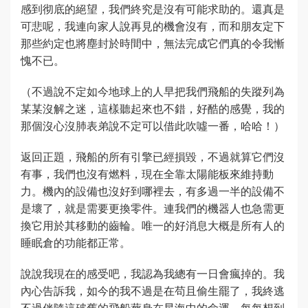
感到彻底的絕望，我們終究是沒有可能求助的。還真是
可悲呢，我連向家人說再見的機會沒有，而和朋友定下
那些約定也將塵封於時間中，無法完成它們真的令我慚
愧不已。
（不過說不定如今地球上的人早把我們飛船的失蹤列為
某某沒解之迷，這樣聽起來也不錯，好酷的感覺，我的
那個沒心沒肺表弟說不定可以借此吹噓一番，哈哈！）
返回正題，飛船的所有引擎已經損毀，不過就算它們沒
有事，我們也沒有燃料，現在全靠太陽能板來維持動
力。機內的設備也沒好到哪裡去，有多過一半的設備不
是壞了，就是需要更換零件。連我們的機器人也急需更
換它用於其移動的齒輪。唯一的好消息大概是所有人的
睡眠倉的功能都正常。
說說我現在的感受吧，我認為我總有一日會瘋掉的。我
內心告訴我，如今的我不過是在苟且偷生罷了，我終逃
不過伴隨這破舊的飛船葬身在星海中的命運，每每想到