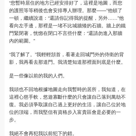
“您暫時居住的地方已經安排好了，這裡是地圖，而您
的護照等等稍後也會安排專人辦理。那麼——”他頓了
一頓，繼續說道：“還請你記得我的提醒，另外……”他
看向左手邊，那裡是一堵不比城牆矮的石牆。牆上的鐵
門緊閉著，恍惚在閉口不言些什麼：“還請勿進入那牆
內的範圍。”
“我了解了。”我輕輕頷首，看著走回城門外的侍衛的背
影，我再看去那道門。我清楚知道那裡面到底是什麼。
是一些像以前的我的人們。
我頭也不回地根據地圖走向我暫時的居所，我知道，在
這裡心慈手軟，悠遊寡斷什麼的只會讓自己落到萬劫不
復。我必須爭取讓自己過上更好的生活，讓自己位於地
位的頂端，而我堅信有資格步入富貴區會是必要的一
步。
我絕不會再犯我以前犯下的錯。