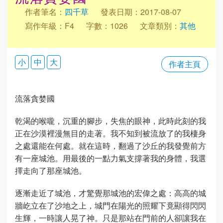
作者筆名：
四千草
發表日期：2017-08-07
寫作年級：F4
字數：1026
文章類別：
其他
小
中
大
作者主頁
流落貪婪國
乾渴的喉嚨，沉重的腳步，失焦的眼神，此時此刻的我
正在沙漠裡漫無目的走著。我不知到被流放了的我棲身
之處還能在何處。就在這時，翻過了沙丘的我發覺前方
有一座城池。用最後的一點力氣支撐著我的身體，我選
擇走向了那座城池。
逐漸走近了城池，才驚覺那城池的宏偉之處：高高的城
牆屹立在了沙地之上，城門在陽光的照耀下竟顯得閃閃
生輝，一時讓人晃了神。只是那站在門前的人卻讓我在