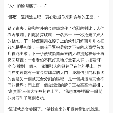
“人生的輪迴罷了……”
“那麼，還請進去吧，衷心歡迎你來到貪婪的王國。”
踏了進去，卻和對外的金碧輝煌作了強烈的對比：人們
衣著破爛，四處搶掠破壞，一名男士上一秒搶走了婦人
的錢包，下一秒便因架在脖子上的銳利刀鋒而乖乖地把
錢包拱手相讓；一個孩子緊抱著數之不盡的珠寶從首飾
店裡跑出來，下一秒便被緊隨而來的大叔提起衣領子再
扔回店裡；一名老伯不懷好意地打量著人群，接著“不
小心”撞到一個人，然而那人的錢包已在他的手上。然
而在更遠處有一道金碧輝煌的大門，我相信那門和牆後
的會是另一個被完全分割的區域，是一個與這裡完全不
同的世界：門上面一個金燦燦的牌子正被高高地懸掛，
“富貴區”三個大字被刻在上面。 “我想進去裡面”一瞬間
我竟萌生了這個念頭。
“這裡就是貪婪國了。”帶我進來的那個侍衛如此說道。