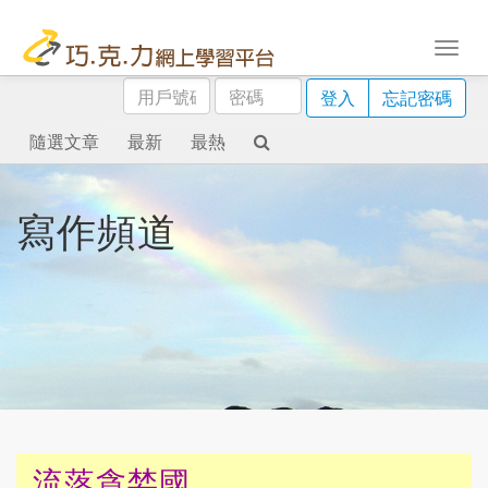
用
密
登入
忘記密碼
戶
碼
號
隨選文章
最新
最熱
碼
寫作頻道
流落貪婪國