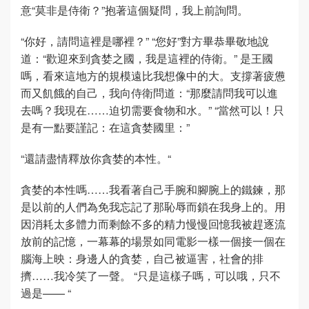
意“莫非是侍衛？”抱著這個疑問，我上前詢問。
“你好，請問這裡是哪裡？” “您好”對方畢恭畢敬地說
道：“歡迎來到貪婪之國，我是這裡的侍衛。” 是王國
嗎，看來這地方的規模遠比我想像中的大。支撐著疲憊
而又飢餓的自己，我向侍衛問道：“那麼請問我可以進
去嗎？我現在……迫切需要食物和水。” “當然可以！只
是有一點要謹記：在這貪婪國里：”
“還請盡情釋放你貪婪的本性。“
貪婪的本性嗎……我看著自己手腕和腳腕上的鐵鍊，那
是以前的人們為免我忘記了那恥辱而鎖在我身上的。用
因消耗太多體力而剩餘不多的精力慢慢回憶我被趕逐流
放前的記憶，一幕幕的場景如同電影一樣一個接一個在
腦海上映：身邊人的貪婪，自己被逼害，社會的排
擠……我冷笑了一聲。 “只是這樣子嗎，可以哦，只不
過是—— “