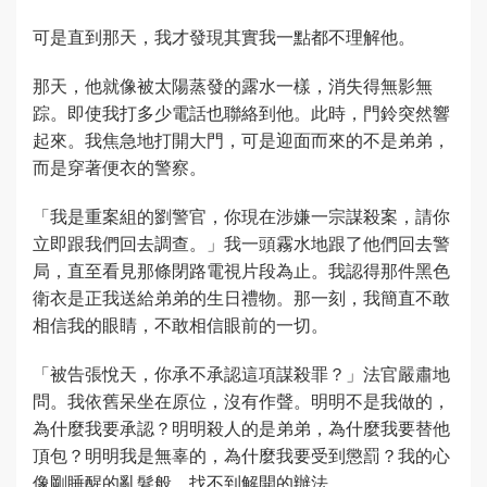
可是直到那天，我才發現其實我一點都不理解他。
那天，他就像被太陽蒸發的露水一樣，消失得無影無
踪。即使我打多少電話也聯絡到他。此時，門鈴突然響
起來。我焦急地打開大門，可是迎面而來的不是弟弟，
而是穿著便衣的警察。
「我是重案組的劉警官，你現在涉嫌一宗謀殺案，請你
立即跟我們回去調查。」我一頭霧水地跟了他們回去警
局，直至看見那條閉路電視片段為止。我認得那件黑色
衛衣是正我送給弟弟的生日禮物。那一刻，我簡直不敢
相信我的眼睛，不敢相信眼前的一切。
「被告張悅天，你承不承認這項謀殺罪？」法官嚴肅地
問。我依舊呆坐在原位，沒有作聲。明明不是我做的，
為什麼我要承認？明明殺人的是弟弟，為什麼我要替他
頂包？明明我是無辜的，為什麼我要受到懲罰？我的心
像剛睡醒的亂髮般，找不到解開的辦法。