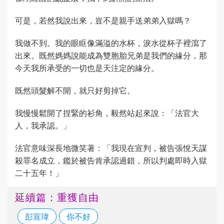
可是，若然我說出來，豈不是親手送弟弟入獄嗎？
我做不到。我的眼眶像滿溢的水杯，淚水從杯子裡瀉了
出來。既然媽媽說能成為雙胞胎兄弟是我們的緣分，那
今天我所承受的一切也是天注定的緣分。
既然頭髮解不開，就只好剪掉它。
我慢慢鬆開了捏緊的衫角，毅然站起來說：「法官大
人，我承認。」
法官意味深長地微笑著：「我現在宣判，被告張悅天謀
殺罪名成立，鑑於被告肯承認過錯，所以判處即時入獄
二十五年！」
延續篇：重獲自由
彭宣瑋
你不好