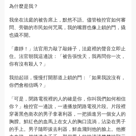
為什麼是我？
我坐在法庭的被告席上，默然不語。儘管檢控官如何審
問、旁聽的市民如何咒罵，我的嘴唇也像上鎖的門，撬
也撬不開。
「肅靜！」法官用力敲了敲錘子，法庭裡的聲音立即止
住。法官朝我這邊說：「被告張悅天，我再問你一次，
你有沒有殺人？」
我抬起頭，慢慢打開那道上鎖的門：「如果我說沒有，
你們會相信嗎？」
「可是，閉路電視裡的人的確是你，你叫我們如何相信
你？」檢控官一邊說，一邊播放閉路電視片段。片段裡
穿著黑色衛衣的男子拿著利器，一把插進另一個女人的
胸膛。鮮紅色的血馬上在女人的胸口流淌，沾染在男子
的手上。男子隨即拔去利器，鮮血濺到他的臉上。他擦