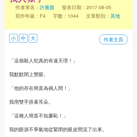
作者筆名：
許雅茵
發表日期：2017-08-05
寫作年級：F4
字數：1044
文章類別：
其他
小
中
大
作者主頁
「這個殺人犯真的有違天理！」
我默默閉上雙眼。
「他的存在簡直為禍人間！」
我用雙手捂著耳朵。
「這種人簡直不知廉恥！」
我的眼淚不爭氣地從緊閉的眼皮間流了出來。