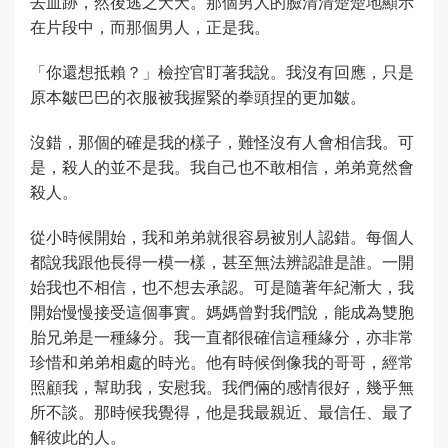
去血跡，然後逃之夭夭。那個男人的臉清清楚楚地顯示
在片段中，而那個男人，正是我。
「你還想抵賴？」檢控官盯著我說。我沒有回應，只是
原本皺巴巴的衣服被我握緊的拳頭捏的更加皺。
沒錯，那個的確是我的樣子，難怪沒有人會相信我。可
是，殺人的並不是我。我自己也不敢相信，弟弟竟然會
殺人。
從小時候開始，我和弟弟就很容易被別人認錯。每個人
都說我跟他長得一模一樣，甚至無法辨認誰是誰。一開
始我也不相信，也不想去承認。可是隨著年紀漸大，我
開始慢慢接受這個事實。媽媽曾對我們說，能成為雙胞
胎兄弟是一種緣分。我一直都很確信這種緣分，亦非常
珍惜和弟弟相處的時光。他有時候倒像我的哥哥，經常
照顧我，幫助我，安慰我。我們倆的感情很好，幾乎無
所不談。那時候我覺得，他是我最親近、最信任、最了
解彼此的人。