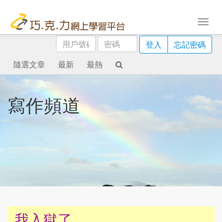
用
密
登入
忘記密碼
戶
碼
號
隨選文章
最新
最熱
碼
寫作頻道
我入獄了