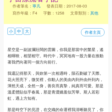
作者筆名：
寧凡
發表日期：2017-08-03
寫作年級：F4
字數：1258
文章類別：
其他
小
中
大
作者主頁
星空是一副波瀾壯闊的雲圖，你我是那當中的繁星，遙
相暉映，相望相守。時代中，冥冥地有一股力量在推動
著我們向著同一個方向前行。
我還記得那天，與妳第一次相遇時，隕石劃破了天際。
花火照亮下，微笑裡，你動人的美由內到外由外到內，
渾然天成，全然一身，善良而真摯，純真而可愛。那是
溫柔體貼似乎春風，那是青澀嬌羞似芳華。斯人若彩
虹，遇上方知有。
那是時空下的見證，在交織的命運裡我清晰聽見了，你