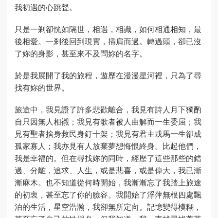
我初遇的心跳聲。
只是一剎卻恍如隔世，相遇，相識，如何相通相知，最
後相愛。一剎後回到現實，插肩而過。轉過頭，卻已沒
了妳的身影，甚至來不及問妳的名字。
於是我展開了我的旅程，遊歷在漫漫星河裡，只為了尋
找有妳的世界。
旅途中，我見證了許多悲歡離合，我見有詩人月下獨酌
自只因無人相襯；我見有歌者被人曲解而一生委屈；我
見有聖者捨身救民身釘十架；我見有君主戎馬一生卻成
孤家寡人；我亦見有人放棄夢想悔恨終身。比起他們，
我是幸福的。但在尋找妳的同時，經歷了這些那些的錯
過、分離，追求、人生，或是悲喜，或是偉大，我已漸
漸麻木。也不知道從何時開始，我漸漸忘了我踏上旅途
的初衷，甚至忘了你的臉容。我開始了浮萍無根四處飄
泊的生活，星空浩瀚，我卻無所定向。記憶變得模糊，