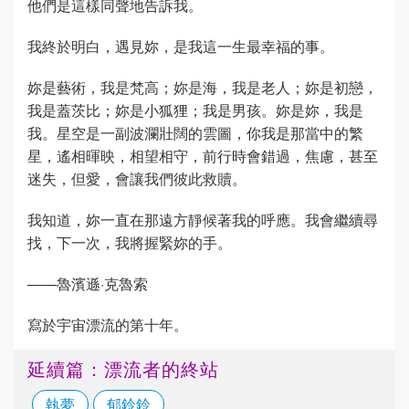
他們是這樣同聲地告訴我。
我終於明白，遇見妳，是我這一生最幸福的事。
妳是藝術，我是梵高；妳是海，我是老人；妳是初戀，
我是蓋茨比；妳是小狐狸；我是男孩。妳是妳，我是
我。星空是一副波瀾壯闊的雲圖，你我是那當中的繁
星，遙相暉映，相望相守，前行時會錯過，焦慮，甚至
迷失，但愛，會讓我們彼此救贖。
我知道，妳一直在那遠方靜候著我的呼應。我會繼續尋
找，下一次，我將握緊妳的手。
——魯濱遜·克魯索
寫於宇宙漂流的第十年。
延續篇：漂流者的終站
執夢
郁鈴鈴