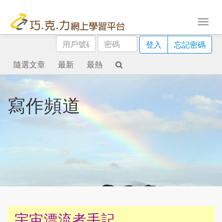
用
密
登入
忘記密碼
戶
碼
號
隨選文章
最新
最熱
碼
寫作頻道
宇宙漂流者手記