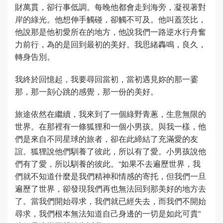
財萬貫，卻行事低調。每晚他都會走到海旁，凝視著對
岸的綠光。他想伸手觸碰，卻觸不可及。他叫蓋茨比，
他說那是他初愛所在的地方，他說我們一路逆水行舟奮
力前行，為的是回到最初的美好。我思緒轟鳴，良久，
轉身告別。
我終於回憶起，我要尋回當初，當初遇見妳的那一霎
那，那一刻心跳的感覺，那一份的美好。
旅途依然在繼續，我來到了一個綠野青蔥，生意無限的
世界。在那裡有一條狐狸和一個小男孩。與我一樣，他
們是來自不同星球的旅者，卻在此締結了充滿愛的友
誼。狐狸說他們馴養了彼此，所以有了愛。小男孩說他
們有了愛，所以馴養的彼此。“如果不去遍歷世界，我
們就不知道什麼是我們精神和情感的寄托，但我們一旦
遍歷了世界，卻發現我們再也無法回到那美好的地方去
了。當我們開始尋求，我們就已經失去，而我們不開始
尋求，我們根本無法知道自己身邊的一切是如此可貴”