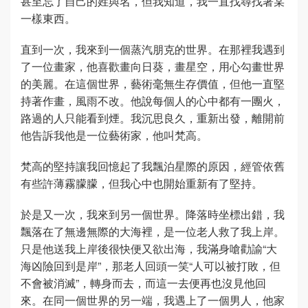
甚至忘了自己的姓與名，但我知道，我一直找尋找著某
一樣東西。
直到一次，我來到一個蒸汽朋克的世界。在那裡我遇到
了一位畫家，他喜歡畫向日葵，畫星空，用心勾畫世界
的美麗。在這個世界，藝術毫無生存價值，但他一直堅
持著作畫，風雨不改。他說每個人的心中都有一團火，
路過的人只能看到煙。我沉思良久，重新出發，離開前
他告訴我他是一位藝術家，他叫梵高。
梵高的堅持讓我回憶起了我飄泊星際的原因，經管依舊
有些許薄霧朦朦，但我心中也開始重新有了堅持。
於是又一次，我來到另一個世界。降落時坐標出錯，我
飄落在了無邊無際的大海裡，是一位老人救了我上岸。
只是他送我上岸後很快便又欲出海，我滿身嗆勸諭“大
海凶險回到是岸”，那老人回頭一笑“人可以被打敗，但
不會被消滅”，轉身而去，而這一去便再也沒見他回
來。在同一個世界的另一端，我遇上了一個男人，他家