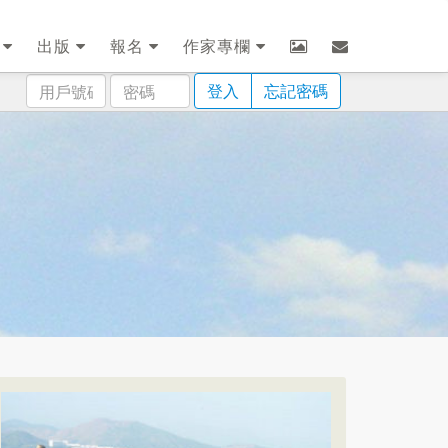
劃
出版
報名
作家專欄
用
密
登入
忘記密碼
戶
碼
號
碼