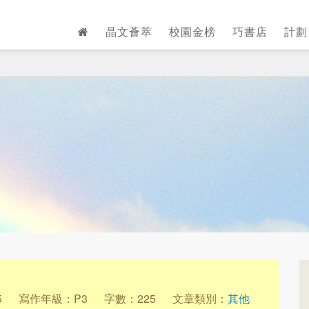
晶文薈萃
校園金榜
巧書店
計
5
寫作年級：P3
字數：225
文章類別：
其他