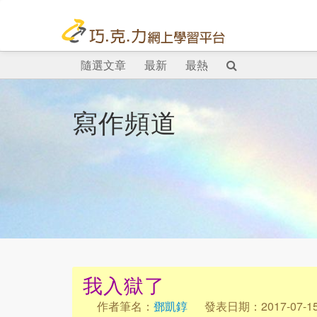
隨選文章
最新
最熱
寫作頻道
我入獄了
作者筆名：
鄧凱錞
發表日期：2017-07-1