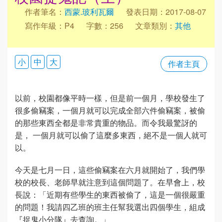
作者筆名：
西蒙.玻利瓦爾
發表日期：2017-08-07
寫作年級：P4
字數：256
文章類別：
其他
小
中
大
作者主頁
以前，校園都像平時一樣，但是前一個月，學校發生了
很多偷竊案，一個月就可以完成全部六件偷竊案，被偷
的那些東西全都是非常貴重的物品。而令我最驚訝的
是， 一個月就可以偷了這麼多東西，絕不是一個人就可
以。
今天是七月一日，這些偷竊案在六月就開始了，我們學
校的校長、老師早就注意到這個問題了。在早會上，校
長說：「近期有些學生的東西被偷了，這是一個很嚴重
的問題！我請四乙班的班主任幫我選出四個學生，組成
『捉鬼小分隊』去查詢。」