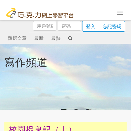
用
密
登入
忘記密碼
戶
碼
號
隨選文章
最新
最熱
碼
寫作頻道
校園捉鬼記（上）