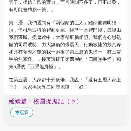
天了，相信自己的實力，而且時間不多了，再不出發，
有可能會功虧一簣。」
第二層，我們遇到有「兩個頭的巨人」雖然他聰明絕
頂，但司馬波特的智商更高。經歷一番智鬥後，最後由
我們獲勝。捉鬼途中，大家都肝膽相照。我們有心思熟
慮的司馬波特、力大無窮的張震天、行動敏捷的戴黃鋒
和具有領導才能的我一起捉了第三層的鬼怪一「有三雙
手的無頭怪」，接著還捉了第四層的「四腳無手怪」和
第5層的「五眼無身怪」。
在第五層，大家都十分疲倦。我說：「還有五層大家上
吧！」大家再次異口同聲地說：「好！」
延續篇：校園捉鬼記（下）
陳冠霖