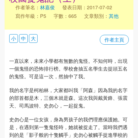
作者筆名：
林嘉俊
發表日期：2017-07-02
寫作年級：P5
字數：665
文章類別：
其他
小
中
大
作者主頁
一直以來，未來小學都有無數的鬼怪。不知何時，出現
一個鬼怪的恐怖排行榜。學校會抽五名學生去捉頭五名
的鬼怪。可是這一次，然抽中了我。
我的名字是柯柏林，大家都叫我「阿森」因為我的名字
的部首都是木，三個木就是森。這次我與戴黃鋒、張震
天、司馬波特、史勿心，一起捉鬼。
史勿心是一位女孩，身為男孩子的我們理應保護她。可
是，在遇到第一隻鬼怪時，她就被捉走了。當時我們遇
到的是「影子般的十隻觸手」史勿心被觸手捉進學校的