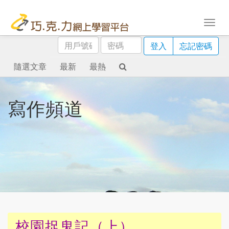
用
密
登入
忘記密碼
戶
碼
號
隨選文章
最新
最熱
碼
寫作頻道
校園捉鬼記（上）