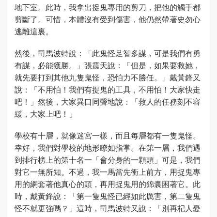
地下室。此時，我拿出捉鬼專用的剪刀，把他的觸手都
剪斷了。可惜，本體沒有受到傷害，他仍然帶著史勿心
逃離這裏。
然後，司馬波特說：「此鬼怪足智多謀，可是我們有勇
有謀，必能獲勝。」張震天說：「但是，如果要救她，
就先要打到其他九隻鬼怪，恐怕力不勝任。」戴黃鋒又
說：「不用怕！我們有捉鬼的工具，不用怕！大家快走
吧！」然後，大家異口同聲地說：「救人的任務刻不容
緩，大家上吧！」
學校有十層，就像迷宮一樣，而且每層都有一隻鬼怪。
幸好，我們對學校的地形瞭如指掌。在第一層，我們遇
到排行榜上的第十名一「會分身的一顆頭」可是，我們
對它一無所知。不過，我一馬當先衝上前方，用捉鬼專
用的網套著他真心的頭，再用捉鬼用的錦囊困著它。此
時，戴黃鋒說：「第一隻鬼怪已經如此厲害，第二隻鬼
怪不就更強嗎？」這時，司馬波特又說：「別再杞人憂