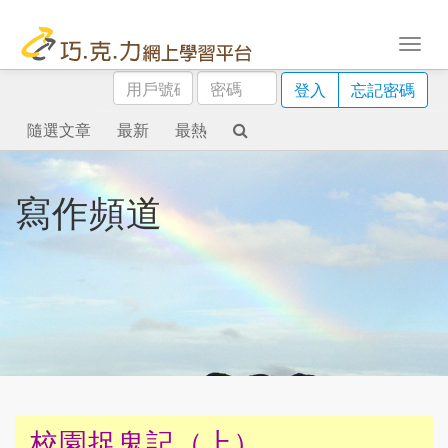
用
密
登入
忘記密碼
戶
碼
號
隨選文章
最新
最熱
碼
寫作頻道
校園捉鬼記（上）