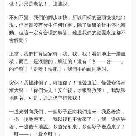
做！那只是老鼠！」迪迪說。
不知不覺，我們的腳步加快，所以四梯的盡頭慢慢地出
現，但是卻沒有發生任何怪事，除了羅盤的針不停地轉
動。但這一定有合理的解答。難道我們的謎團永遠都不
會解開？
正當，我們打算回家時，我、我、我！看到地上一灘血
積，而且，是液體的，鮮紅的！還有「各——各——」
的怪聲！「走呀！快跑！」我們不約而同地叫。
突然！我被絆倒了，腳扭傷了！怪聲迫近。怪聲變得漸
漸大聲！「你們快走！安全後，才報警救我！」我緊張
地叫著。可是，迪迪仍堅持救我！
一道光射向我們，一個影子正向我們走來！我忍著痛，
一拐一拐地跑著。「我以後也不會來了！」我一邊痛哭
著，一邊後悔地說。多道光射來，多個影子走過來了！
「呀——」「救命呀！」