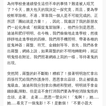
為何學校會連續發生這些不幸的事情？難道被人咀咒
了？今天，膽大包天的我決定一探究竟，而且，要為學
校斬草除根。不過，單靠我一個人是不可能完成的。正
所謂「團結就是力量！」，因此，我邀請了我的新朋友
們一起化身成「校園捉鬼冒險隊」。他們分別是恩恩、
迪迪和肥仔明明。在今晚，我們偷偷地走進學校，然後
靜靜地走進學校的四梯。我們用手機照明、帶著各種的
捉鬼神器：羅盤、符咒、金錢劍等等。首先，我們各拿
出羅盤，網絡上說，如果羅盤的針不明地轉動時，就証
明鬼怪在附近。我們照著網絡上寫的一樣，等待著鬼的
出現。
突然間，羅盤的針不斷動！糟糕了！接著明明急忙拿出
四張符咒給我們作護身符。恩恩拿出蒜頭，防止被吸血
鬼吸血。迪迪和我分別拿出佛經和聖經。明明就手拿金
錢劍亂揮動。但是這不會打消我們要為學校消除鬼怪的
念頭。走著、 走著......恩恩一聲尖叫！「鬼啊！」她......
她......看見了一個鬼影！不！是數個！「不要小題大