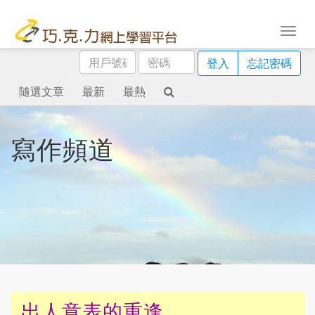
用
密
登入
忘記密碼
戶
碼
號
隨選文章
最新
最熱
碼
寫作頻道
出人意表的重逢