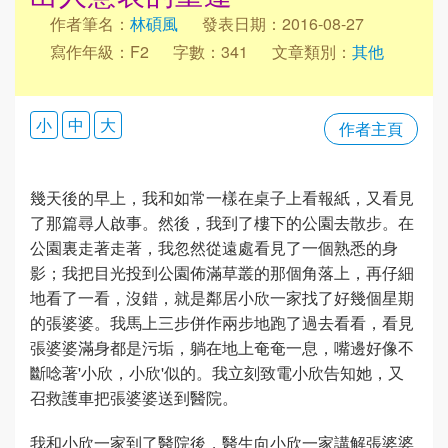
作者筆名：
林碩風
發表日期：2016-08-27
寫作年級：F2
字數：341
文章類別：
其他
小
中
大
作者主頁
幾天後的早上，我和如常一樣在桌子上看報紙，又看見
了那篇尋人啟事。然後，我到了樓下的公園去散步。在
公園裏走著走著，我忽然從遠處看見了一個熟悉的身
影；我把目光投到公園佈滿草叢的那個角落上，再仔細
地看了一看，沒錯，就是鄰居小欣一家找了好幾個星期
的張婆婆。我馬上三步併作兩步地跑了過去看看，看見
張婆婆滿身都是污垢，躺在地上奄奄一息，嘴邊好像不
斷唸著'小欣，小欣'似的。我立刻致電小欣告知她，又
召救護車把張婆婆送到醫院。
我和小欣一家到了醫院後，醫生向小欣一家講解張婆婆