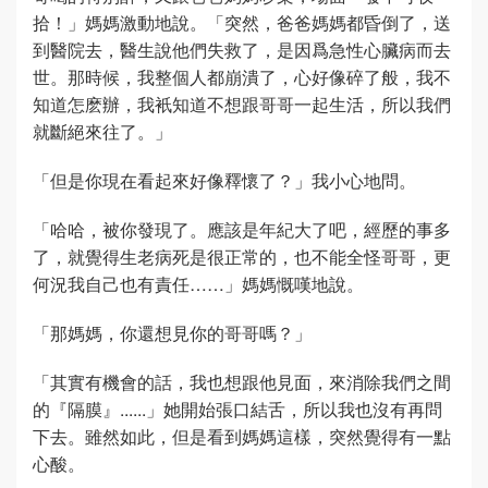
拾！」媽媽激動地說。「突然，爸爸媽媽都昏倒了，送
到醫院去，醫生說他們失救了，是因爲急性心臟病而去
世。那時候，我整個人都崩潰了，心好像碎了般，我不
知道怎麽辦，我衹知道不想跟哥哥一起生活，所以我們
就斷絕來往了。」
「但是你現在看起來好像釋懷了？」我小心地問。
「哈哈，被你發現了。應該是年紀大了吧，經歷的事多
了，就覺得生老病死是很正常的，也不能全怪哥哥，更
何況我自己也有責任……」媽媽慨嘆地說。
「那媽媽，你還想見你的哥哥嗎？」
「其實有機會的話，我也想跟他見面，來消除我們之間
的『隔膜』......」她開始張口結舌，所以我也沒有再問
下去。雖然如此，但是看到媽媽這樣，突然覺得有一點
心酸。