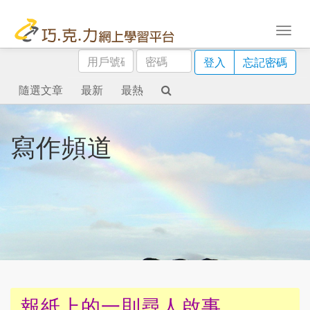
用
密
登入
忘記密碼
戶
碼
號
隨選文章
最新
最熱
碼
寫作頻道
報紙上的一則尋人啟事