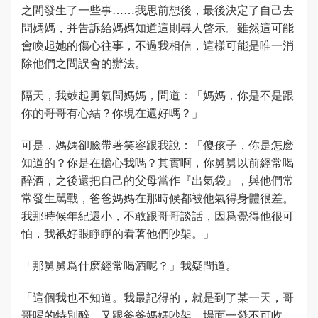
之間發生了一些事……我思前想後，最後決定了自己去
問媽媽，并告訴給媽媽知道這則尋人啓示。雖然這可能
會喚起她的傷心往事，不過我相信，這樣可能是唯一消
除他們之間誤會的辦法。
隔天，我鼓起勇氣問媽媽，問道：「媽媽，你是不是跟
你的哥哥有心結？你現在還好嗎？」
可是，媽媽卻臉帶著笑容跟我說：「傻孩子，你是怎麽
知道的？你是在擔心我嗎？其實啊，你舅舅以前經常喝
醉酒，之後還把自己的父母當作『出氣袋』，與他們常
常發生駡戰，爸爸媽媽在那時候都被他氣得身體很差。
我那時候年紀還小，不敢跟哥哥談話，因爲覺得他很可
怕，我衹好眼睜睜的看著他們吵架。」
「那舅舅爲什麽經常喝酒呢？」我疑問道。
「這個我也不知道。我最記得的，就是到了某一天，哥
哥喝的特別醉，又跟爸爸媽媽吵架，場面一發不可收