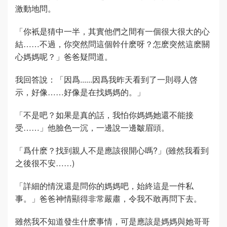
激動地問。
「你衹是猜中一半，其實他們之間有一個很大很大的心
結……不過，你突然問這個幹什麽呀？怎麽突然這麽關
心媽媽呢？」爸爸疑問道。
我回答說：「因爲......因爲我昨天看到了一則尋人啓
示，好像……好像是在找媽媽的。」
「不是吧？如果是真的話，我怕你媽媽她還不能接
受……」他臉色一沉，一邊說一邊皺眉頭。
「爲什麽？找到親人不是應該很開心嗎?」(雖然我看到
之後很不安……)
「詳細的情況還是問你的媽媽吧，始終這是一件私
事。」爸爸神情顯得非常嚴肅，令我不敢再問下去。
雖然我不知道發生什麽事情，可是應該是媽媽與她哥哥