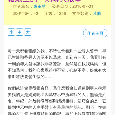
作者筆名：
盧董慧
發表日期：2016-07-31
寫作年級：F2
字數：1256
文章類別：
其他
小
中
大
作者主頁
每一天都看報紙的我，不時也會看到一些尋人啓示，早
已對於那些尋人啓示不以爲然。直到有一天，我看到有
一則的尋人啓示讓我非常驚訝—竟然是在找我媽媽！但
不知爲何，我的心裏覺得很不安，心緒不寧，好像有大
事即將快要發生似的……
你們或許會覺得很奇怪，爲什麽我會知道這則尋人啓示
要找的人是媽媽呢？因爲啓示中所尋找的人，無論是姓
名、年紀、外貌特徵等都與媽媽相符。最巧合的是，它
提到啓示中的人左手臂上有星星般的胎記。剛巧，在媽
媽的左手臂上也有類似的胎記，再加上我沒有聽説過關