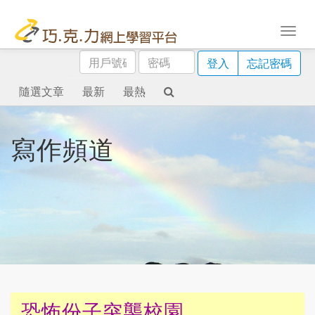
用
密
登入
忘記密碼
戶
碼
號
隨選文章
最新
最熱
碼
寫作頻道
恐怖份子突襲校園