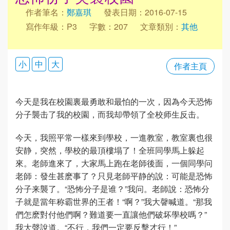
作者筆名：
鄭嘉琪
發表日期：2016-07-15
寫作年級：P3
字數：207
文章類別：
其他
小
中
大
作者主頁
今天是我在校園裏最勇敢和最怕的一次，因為今天恐怖
分子襲击了我的校園，而我却帶領了全校师生反击。
今天，我照平常一樣來到學校，一進教室，教室裏也很
安静，突然，學校的最頂樓塌了！全班同學馬上躲起
來。老師進來了，大家馬上跑在老師後面，一個同學问
老師：發生甚麽事了？只見老師平静的說：可能是恐怖
分子来襲了。“恐怖分子是谁？”我问。老師說：恐怖分
子就是當年称霸世界的王者！“啊？”我大韾喊道。“那我
們怎麽對付他們啊？難道要一直讓他們破坏學校嗎？”
我大聲說道。“不行，我們一定要反擊才行！”