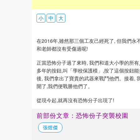
小
中
大
在2016年,雖然那三個工友己經死了, 但我
和老師都沒有受傷過呢!
正當恐怖分子過了來時, 我們和道大小學的所
多年的按鈕,叫「學校保護模」,按了這個按鈕能
後, 我們拿出了寶貴的武器來戰鬥他們。接着,
開了,我們便戰勝他們了。
從現今起,就再沒有恐怖分子出現了!
前部份文章：恐怖份子突襲校園
張煜傑