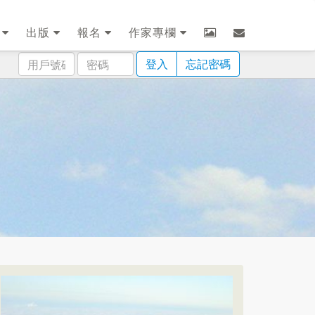
劃
出版
報名
作家專欄
用
密
登入
忘記密碼
戶
碼
號
碼