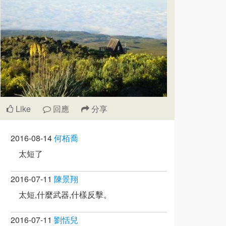
Like
回應
分享
2016-08-14
何栢喬
太短了
2016-07-11
陳景翔
太短,什麼武器,什樣反擊。
2016-07-11
劉恬兒