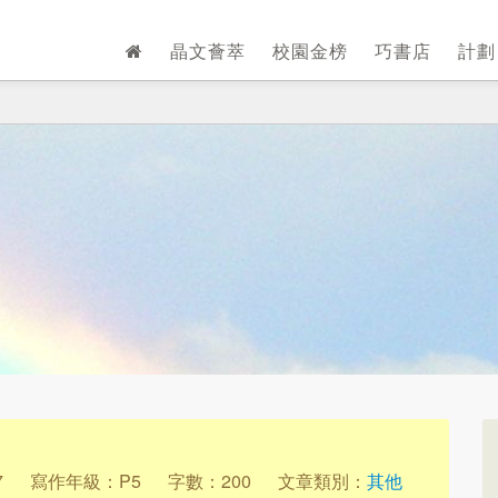
晶文薈萃
校園金榜
巧書店
計
7
寫作年級：P5
字數：200
文章類別：
其他