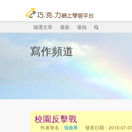
隨選文章
最新
最熱
寫作頻道
校園反擊戰
作者筆名：
張維希
發表日期：2016-07-0