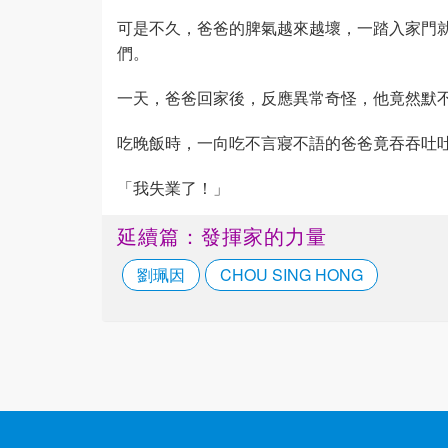
可是不久，爸爸的脾氣越來越壞，一踏入家門
們。
一天，爸爸回家後，反應異常奇怪，他竟然默
吃晚飯時，一向吃不言寢不語的爸爸竟吞吞吐
「我失業了！」
延續篇：發揮家的力量
劉珮因
CHOU SING HONG