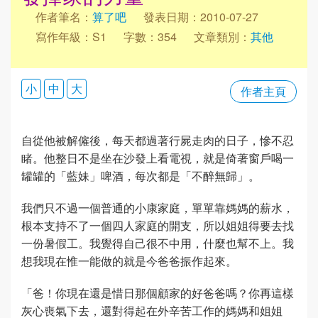
作者筆名：
算了吧
發表日期：2010-07-27
寫作年級：S1
字數：354
文章類別：
其他
小
中
大
作者主頁
自從他被解僱後，每天都過著行屍走肉的日子，慘不忍
睹。他整日不是坐在沙發上看電視，就是倚著窗戶喝一
罐罐的「藍妹」啤酒，每次都是「不醉無歸」。
我們只不過一個普通的小康家庭，單單靠媽媽的薪水，
根本支持不了一個四人家庭的開支，所以姐姐得要去找
一份暑假工。我覺得自己很不中用，什麼也幫不上。我
想我現在惟一能做的就是今爸爸振作起來。
「爸！你現在還是惜日那個顧家的好爸爸嗎？你再這樣
灰心喪氣下去，還對得起在外辛苦工作的媽媽和姐姐