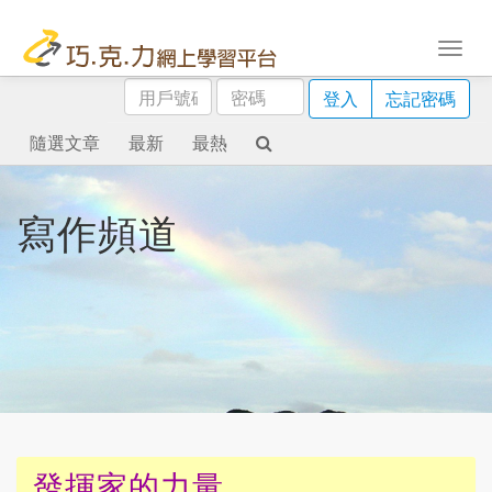
用
密
登入
忘記密碼
戶
碼
號
隨選文章
最新
最熱
碼
寫作頻道
發揮家的力量