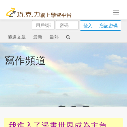
用
密
登入
忘記密碼
戶
碼
號
隨選文章
最新
最熱
碼
寫作頻道
我進入了漫畫世界成為主角