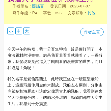
作者筆名：
關諾言
發表日期：2026-07-07
寫作年級：P4
字數：326
文章類別：
其他
小
中
大
作者主頁
今天中午的時候，我十分百無聊賴，於是便打開了一本
魔法題材的漫畫書。結果我看着看着就睡着了，一覺醒
來，我發現我竟然進入了剛剛看的漫畫書的世界，而且
我還是主角呢！
我的名字是愛倫路西法，此時我正坐在一艘巨型飛船
上，這艘飛船使用金絲木製成。飛船左右兩側，分別由
虎鯊鯨和海豚牽引這艘宏偉還古老的飛船，我看到這裏
的天空是彩色的，下的雨水是甜的，動物們都在天空中
生活，我感到十分震驚。