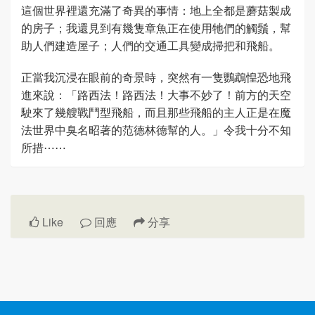
這個世界裡還充滿了奇異的事情：地上全都是蘑菇製成
的房子；我還見到有幾隻章魚正在使用牠們的觸鬚，幫
助人們建造屋子；人們的交通工具變成掃把和飛船。
正當我沉浸在眼前的奇景時，突然有一隻鸚鵡惶恐地飛
進來說：「路西法！路西法！大事不妙了！前方的天空
駛來了幾艘戰鬥型飛船，而且那些飛船的主人正是在魔
法世界中臭名昭著的范德林德幫的人。」令我十分不知
所措⋯⋯
Like
回應
分享