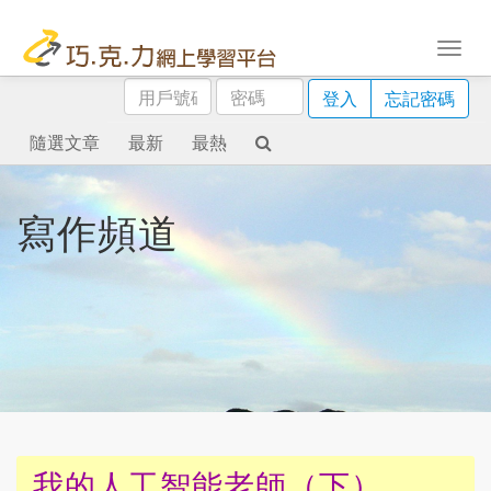
用
密
登入
忘記密碼
戶
碼
號
隨選文章
最新
最熱
碼
寫作頻道
我的人工智能老師（下）