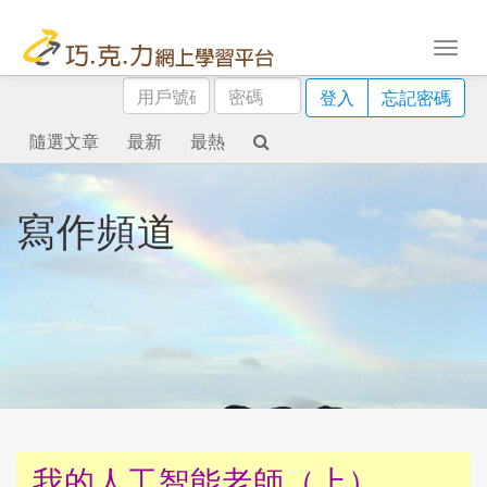
用
密
登入
忘記密碼
戶
碼
號
隨選文章
最新
最熱
碼
寫作頻道
我的人工智能老師（上）