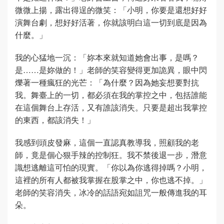
微微上揚，露出得逞的微笑：「小明，你要是還想好好
演舞台劇，想好好活著，你就該明白這一切到底是因為
什麼。」
我的心猛地一沉：「妳本來就知道她會出事，是嗎？
是……是妳做的！」老師的笑容變得更加詭異，眼中閃
爍著一種瘋狂的光芒：「為什麼？因為她妄想要對抗
我。舞臺上的一切，都必須在我的掌控之中，包括誰能
在這個舞台上存活，又有誰該消失。只要是超出我掌控
的東西，都該消失！」
我感到頭皮發麻，這個一直認真教導我，照顧我的老
師，竟是個心狠手辣的控制狂。我不禁後退一步，潛意
識想逃離這可怕的現實。「你以為你逃得掉嗎？小明，
這裡的所有人都被我掌握在股掌之中，你也逃不掉。」
老師的笑容消失，冰冷的話語宛如詛咒一般傳進我的耳
朵。