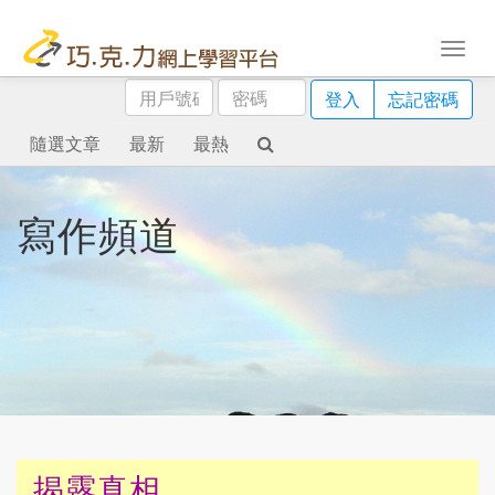
用
密
登入
忘記密碼
戶
碼
號
隨選文章
最新
最熱
碼
寫作頻道
揭露真相