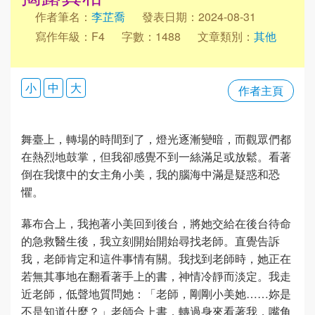
作者筆名：
李芷喬
發表日期：2024-08-31
寫作年級：F4
字數：1488
文章類別：
其他
小
中
大
作者主頁
舞臺上，轉場的時間到了，燈光逐漸變暗，而觀眾們都
在熱烈地鼓掌，但我卻感覺不到一絲滿足或放鬆。看著
倒在我懷中的女主角小美，我的腦海中滿是疑惑和恐
懼。
幕布合上，我抱著小美回到後台，將她交給在後台待命
的急救醫生後，我立刻開始開始尋找老師。直覺告訴
我，老師肯定和這件事情有關。我找到老師時，她正在
若無其事地在翻看著手上的書，神情冷靜而淡定。我走
近老師，低聲地質問她：「老師，剛剛小美她……妳是
不是知道什麼？」老師合上書，轉過身來看著我，嘴角