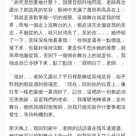
「妳究竟想要做什麼？」我聲音顫抖地問道。老師再次
露出了那詭異的笑容，眼神中充滿了蔑視和高高在上：
「我就是喜歡掌握一切的感覺。這個舞台就是我的世
界，而每一個走上這舞台的人，都必須完全服從我的意
志，不服從的人，就只好消失了。至於你……」她停頓
了一下，意味深長地看著我：「你倒是還有一點價值。
接下來，你最好保持沈默。要是你不想步她的後塵，就
乖乖地服從我，否則下一個倒在舞台上的就是你。」我
強迫自己冷靜下來，點了點頭：「我明白了，老師。」
「很好。」老師又露出了平日裡那種從容地笑容，似乎
對我的順從感到很滿意。「現在，回到你的位置上，像
往常一樣把最後一幕演好了。記住，這裡的一切都必須
完美無缺，這是我們的使命。」我僵硬地轉過身，走向
舞台。雖然我感到很無助，但我只能先裝作什麼事都沒
發生，等待時機到來。
那天晚上，我回到家中，老師的話語還在我耳邊迴盪。
她說她可以控制舞台上的一切，但我卻是不甘心就這樣