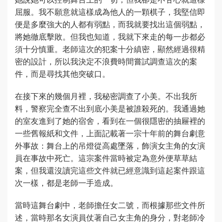
屈服。我不願意就這樣成為他人的一顆棋子，我堅信即
便是多麼強大的人都有弱點，而我就要找出這個弱點，
將她徹底擊敗。但我也知道，我就下來走的每一步都必
須十分慎重。老師這次的犯案十分縝密，顯然經過很精
密的設計，所以我決定不浪費時間嘗試調查這次的案
件，而是尋找其他突破口。
在接下來的幾個月裡，我秘密調查了小美。不出我所
料，警察完全查不出到底小美是被誰殺死的。我通過她
的室友進到了她的宿舍，看到在一個很隱密的抽屜裡的
一些舊報紙和文件，上面記載著一宗十年前的舞台劇意
外事故：舞台上的吊燈從高處墜落，飾演女主角的女演
員在事故中死亡。這宗案件當時被定為意外便草草結
案，但我還沒讀完這些文件就已經意識到這起案件跟這
次一樣，都是老師一手造成。
當時這舞台劇中，老師擔任女二號，而根據那些文件所
述，當時那名女演員仗著自己女主角的身分，對老師冷