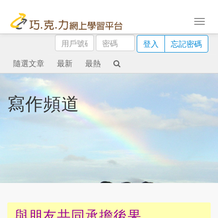
用
密
登入
忘記密碼
戶
碼
號
隨選文章
最新
最熱
碼
寫作頻道
與朋友共同承擔後果