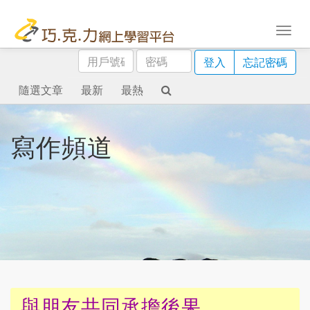
用
密
登入
忘記密碼
戶
碼
號
隨選文章
最新
最熱
碼
寫作頻道
與朋友共同承擔後果