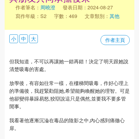
作者筆名：
周曉澄
發表日期：2024-08-27
寫作年級：S2
字數：469
文章類別：
其他
小
中
大
作者主頁
但我知道，不可以再讓她一錯再錯！決定了明天跟她說
清楚吸毒的害處。
放學後，有容如往常一樣，在樓梯間吸毒，作好心理上
的準備後，我趕緊勸阻她,希望能夠喚醒她的理智。可是
他卻變得暴躁易怒,狡辯說這只是偶然,並要我不要多管
閒事。
我看著他逐漸沉淪在毒品的陰影之中,內心感到痛徹心
扉。