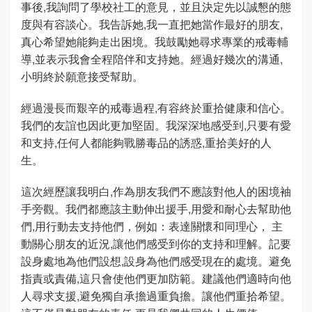
事後,我詢問了學校社工的意見，並且決定先以誠懇的態
度與有容談心。我告訴她,我一直把她當作最好的朋友,
真心希望她能夠走出困境。我鼓勵她尋求專業的戒毒輔
導,並表示我會全程陪伴和支持她。經過好幾次的溝通,
小明終於願意接受幫助。
經過漫長而艱辛的戒毒過程,有容終於重拾健康和信心。
我們的友誼也因此更加堅固。我深深地感受到,只要有愛
和支持,任何人都能夠戰勝毒品的誘惑,重拾美好的人
生。
這次經歷讓我明白,作為朋友我們不應該對他人的困境袖
手旁觀。我們都應該主動伸出援手,用愛和耐心去幫助他
們,用行動去支持他們，例如：表達關懷和同理心， 主
動關心朋友的近況,讓他們感受到你的支持和理解。記要
設身處地為他們設想,設身為他們感受現在的處境。避免
指責或責備,這只會使他們更加防範。建議他們適時向他
人尋求支援,避免獨自承擔過重負擔。讓他們重拾希望。