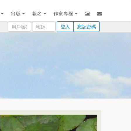
劃
出版
報名
作家專欄
用
密
登入
忘記密碼
戶
碼
號
碼