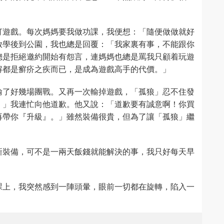
打遊戲。每次媽媽要我做功課，我便想：「隨便做做就好
放學後到公園，我也總是回覆：「我家裏有事，不能跟你
總是拒絕邀約開始有怨言，連媽媽也總是罵我只顧着玩遊
解都是癬疥之疾而已，是成為遊戲高手的代價。」
輸了好幾場團戰。又再一次輸掉遊戲，「孤狼」忍不住發
。」我連忙向他道歉。他又說：「道歉要有誠意啊！你買
再帶你『升級』。」雖然裝備很貴，但為了讓「孤狼」繼
新裝備，可不是一兩天飯錢就能解決的事，我只好每天早
課上，我突然感到一陣頭暈，眼前一切都在旋轉，陷入一