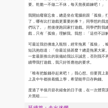
要。乾脆一不做二不休，每天熬夜鍛鍊吧！」
我開始廢寢忘食，總是坐在電腦前跟「孤狼」
了，哪有比打遊戲更重要的事？」同學想約我
們玩了。」然後便跑回家打遊戲。同學們對我
戲，只有「孤狼」理解我。我想：「這些不諒
可最近我彷彿進入瓶頸，經常拖累「孤狼」，
短訊抱怨道：「你最近搞甚麼？總是拖累大家
一套最新推出的裝備給我以示誠意，否則我不
續帶我打遊戲，我只好答應他的要求。
「唯有把飯錢存起來吧！」我心想。但要買上
上及中午都挨着餓上學，希望能早日存夠錢。
度過了半個月節衣縮食的日子後，在一次體育
片黑暗……
延續篇：走出迷惘