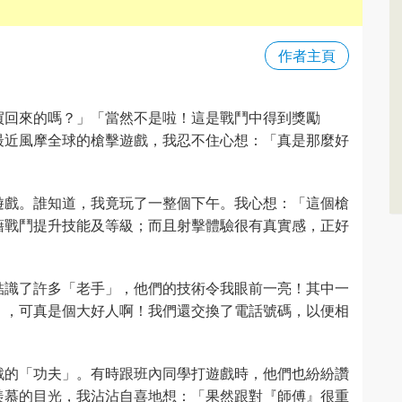
作者主頁
買回來的嗎？」「當然不是啦！這是戰鬥中得到獎勵
最近風摩全球的槍擊遊戲，我忍不住心想：「真是那麼好
遊戲。誰知道，我竟玩了一整個下午。我心想：「這個槍
藉戰鬥提升技能及等級；而且射擊體驗很有真實感，正好
結識了許多「老手」，他們的技術令我眼前一亮！其中一
」，可真是個大好人啊！我們還交換了電話號碼，以便相
戲的「功夫」。有時跟班內同學打遊戲時，他們也紛紛讚
羨慕的目光，我沾沾自喜地想：「果然跟對『師傅』很重