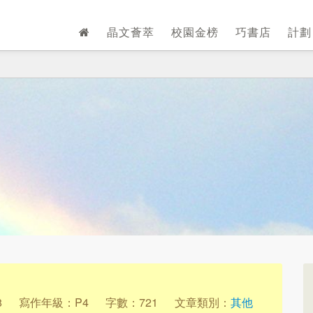
晶文薈萃
校園金榜
巧書店
計
8
寫作年級：P4
字數：721
文章類別：
其他