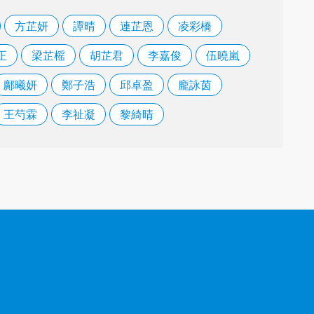
方芷妍
譚晴
連芷恩
凌彩橋
正
梁芷榣
胡芷君
李嘉俊
伍曉嵐
鄺曦妍
鄭子浩
邱卓盈
龐詠茵
王芍霖
李祉凝
黎綺晴