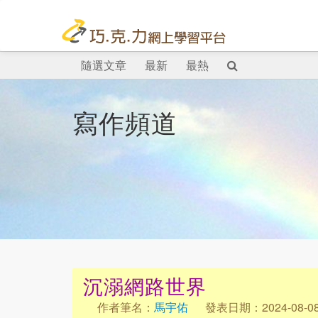
隨選文章
最新
最熱
寫作頻道
沉溺網路世界
作者筆名：
馬宇佑
發表日期：2024-08-0