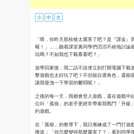
小
中
大
「喂，你昨天那枝槍太厲害了吧？是『課金』
喔！」……聽着課室裏同學們滔滔不絕地討論
玩嗎？不如我也下載看看吧？」
放學回家後，我二話不說便立刻打開電腦下載
擊遊戲也太好玩了吧？不但能自選角色，還能
讓我發洩一下學習的鬱悶呢！」
之後的每一天，我都會登入遊戲，還在遊戲中
位叫「孤狼」的老手更經常帶着我戰鬥「升級
約遊戲。
在「孤狼」的教導下，我日漸練成了一門打遊
嘆道：「你怎麼變得那麼厲害了？」看到同學