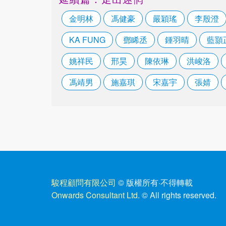
金明林
馮健豪
嚴穎瑤
李殷澄
KA FUNG
鄧睎丞
鍾羽晴
藍顥
姚祥民
邢昊
陳依琳
洪峻洛
馮靖男
施嘉琪
宋嘉宇
張婧
駿程顧問有限公司
© 版權所有
·
不得轉載
Onwards Consultant Ltd.
© All rights reserved.