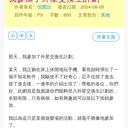
作者筆名：
倪寶詒
發表日期：2024-08-08
寫作年級：P5
字數：800
文章類別：
其他
小
中
大
作者主頁
那天，我參加了外星交換生計劃。
某天，我正躺在床上休閒地玩手機、看視頻時彈出了一
個不知名軟件，我驅使不了好奇心，忍不住按了進去。
按了進去後，一連串的介紹出現了：尊敬的各位，你們
好。此網頁是負責讓你們能夠登入外星交換生計劃的，
名額有限，只有兩個，如有興趣就可以按以下按鈕參
加。
我以為這只是某個遊樂場的活動，就毫不猶豫地參加
了。