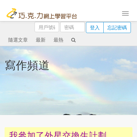
用
密
登入
忘記密碼
戶
碼
號
隨選文章
最新
最熱
碼
寫作頻道
我參加了外星交換生計劃