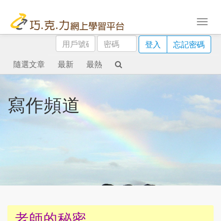
用
密
登入
忘記密碼
戶
碼
號
隨選文章
最新
最熱
碼
寫作頻道
老師的秘密