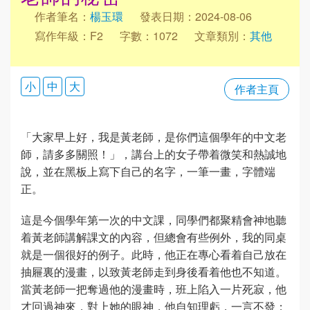
作者筆名：
楊玉環
發表日期：2024-08-06
寫作年級：F2
字數：1072
文章類別：
其他
小
中
大
作者主頁
「大家早上好，我是黃老師，是你們這個學年的中文老
師，請多多關照！」，講台上的女子帶着微笑和熱誠地
說，並在黑板上寫下自己的名字，一筆一畫，字體端
正。
這是今個學年第一次的中文課，同學們都聚精會神地聽
着黃老師講解課文的內容，但總會有些例外，我的同桌
就是一個很好的例子。此時，他正在專心看着自己放在
抽屜裏的漫畫，以致黃老師走到身後看着他也不知道。
當黃老師一把奪過他的漫畫時，班上陷入一片死寂，他
才回過神來，對上她的眼神，他自知理虧，一言不發；