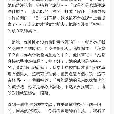
她仍然注視着，等待着他說話⋯⋯「你是不是應該要說
些什麼？」，黃老師的「提問」打破了寂靜，那個男孩
才終於開口：「對⋯對不起，我以後不會在課堂上看漫
畫了⋯⋯」黃老師才滿意地離去，把那本漫畫「輕輕」
的放在教師桌上。
「是說，你剛剛有沒有看到黃老師的手⋯⋯就是她把我
的漫畫拿走的時候」同桌悄悄地說，我疑問道：「怎麼
了？而且你為什麼會留意她的手？」他回答道：「她都
直接把手伸進抽屜了，好了好了，她的戒指是在中指
的，黃老師已經訂婚了，我早上在校門口才看到她的車
裏有個男人，這我可以理解，但旁邊還有個小孩，這不
奇怪嗎⋯⋯」我回答道：「可能是她的兄弟姊妹和他們
的孩子吧，你還是專心上課吧，不然又要挨罵了。」這
段對話就這樣告一段落。
直到一個禮拜後的中文課，幾乎是敬禮後坐下的一瞬
間，同桌便跟我說：「你看看黃老師的中指。」我看了