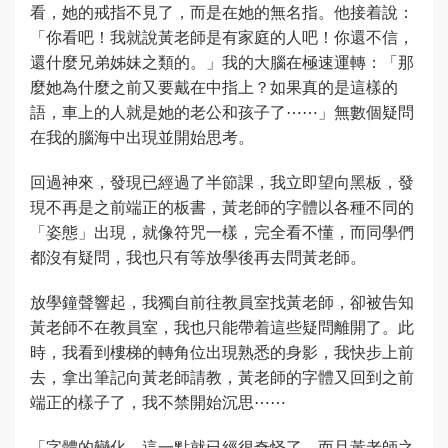
看，她的戒指不見了，而是在她的無名指。他接着說：
「你看吧！我就說黃老師是有家庭的人吧！你還不信，
還什麼兄弟姊妹之類的。」我的大腦在極速運轉：「那
麼她為什麼之前又要戴在中指上？如果真的是這樣的
語，車上的人就是她的老公和孩子了⋯⋯」無數個疑問
在我的腦海中出現並開始思考。
回過神來，發現已經過了半節課，我立即望向黑板，發
現不再是之前端正的板書，黃老師的字體以各種不同的
「姿態」出現，就像符咒一樣，完全看不懂，而同學們
都沒有疑問，我也只有等放學後再去問黃老師。
放學鐘聲響起，我獨自前往教員室找黃老師，卻被告知
黃老師不在教員室，我也只能帶着這些疑問離開了。此
時，我看到樓梯的轉角位出現熟悉的身影，我快步上前
去，拿出筆記向黃老師請教，黃老師的字體又回到之前
端正的樣子了，我不禁開始沉思⋯⋯
「字體的變化，這一點就已經很奇怪了，而且黃老師之