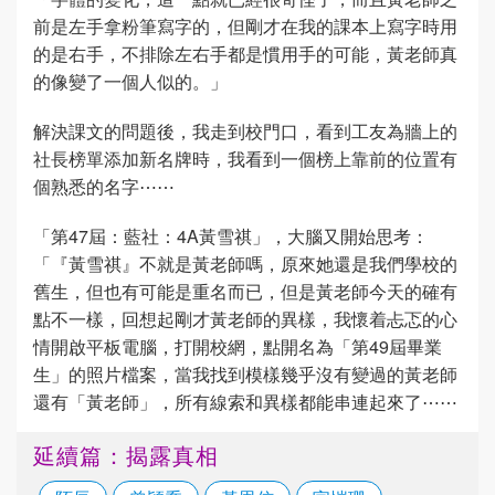
前是左手拿粉筆寫字的，但剛才在我的課本上寫字時用
的是右手，不排除左右手都是慣用手的可能，黃老師真
的像變了一個人似的。」
解決課文的問題後，我走到校門口，看到工友為牆上的
社長榜單添加新名牌時，我看到一個榜上靠前的位置有
個熟悉的名字⋯⋯
「第47屆：藍社：4A黃雪祺」，大腦又開始思考：
「『黃雪祺』不就是黃老師嗎，原來她還是我們學校的
舊生，但也有可能是重名而已，但是黃老師今天的確有
點不一樣，回想起剛才黃老師的異樣，我懷着忐忑的心
情開啟平板電腦，打開校網，點開名為「第49屆畢業
生」的照片檔案，當我找到模樣幾乎沒有變過的黃老師
還有「黃老師」，所有線索和異樣都能串連起來了⋯⋯
延續篇：揭露真相