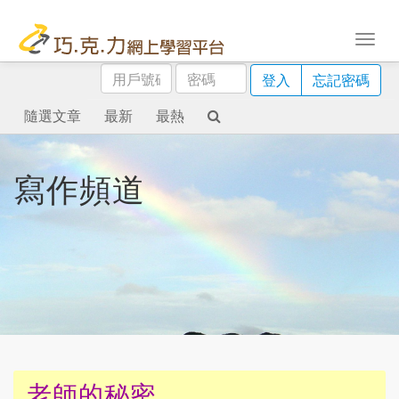
用
密
登入
忘記密碼
戶
碼
號
隨選文章
最新
最熱
碼
寫作頻道
老師的秘密