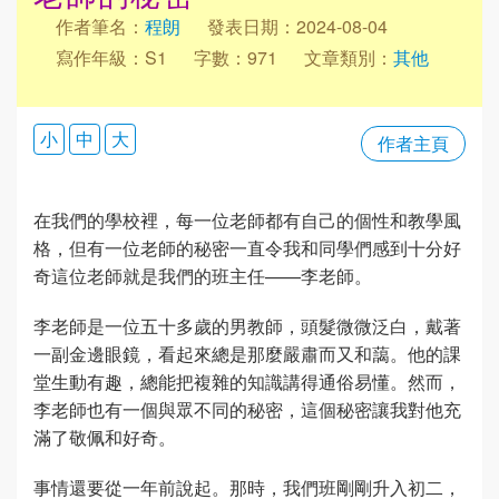
作者筆名：
程朗
發表日期：2024-08-04
寫作年級：S1
字數：971
文章類別：
其他
小
中
大
作者主頁
在我們的學校裡，每一位老師都有自己的個性和教學風
格，但有一位老師的秘密一直令我和同學們感到十分好
奇這位老師就是我們的班主任——李老師。
李老師是一位五十多歲的男教師，頭髮微微泛白，戴著
一副金邊眼鏡，看起來總是那麼嚴肅而又和藹。他的課
堂生動有趣，總能把複雜的知識講得通俗易懂。然而，
李老師也有一個與眾不同的秘密，這個秘密讓我對他充
滿了敬佩和好奇。
事情還要從一年前說起。那時，我們班剛剛升入初二，