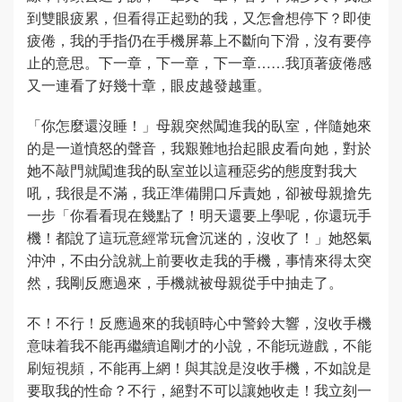
到雙眼疲累，但看得正起勁的我，又怎會想停下？即使
疲倦，我的手指仍在手機屏幕上不斷向下滑，沒有要停
止的意思。下一章，下一章，下一章……我頂著疲倦感
又一連看了好幾十章，眼皮越發越重。
「你怎麼還沒睡！」母親突然闖進我的臥室，伴隨她來
的是一道憤怒的聲音，我艱難地抬起眼皮看向她，對於
她不敲門就闖進我的臥室並以這種惡劣的態度對我大
吼，我很是不滿，我正準備開口斥責她，卻被母親搶先
一步「你看看現在幾點了！明天還要上學呢，你還玩手
機！都說了這玩意經常玩會沉迷的，沒收了！」她怒氣
沖沖，不由分說就上前要收走我的手機，事情來得太突
然，我剛反應過來，手機就被母親從手中抽走了。
不！不行！反應過來的我頓時心中警鈴大響，沒收手機
意味着我不能再繼續追剛才的小說，不能玩遊戲，不能
刷短視頻，不能再上網！與其說是沒收手機，不如說是
要取我的性命？不行，絕對不可以讓她收走！我立刻一