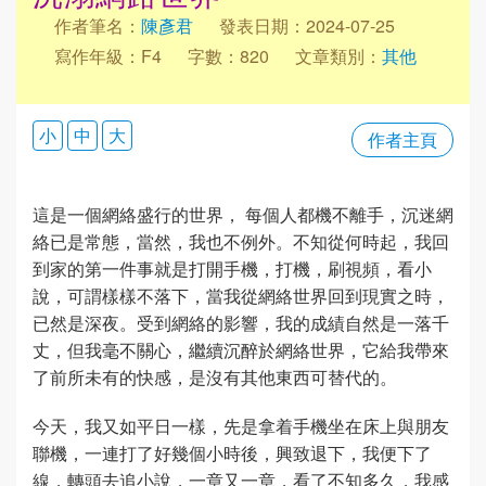
作者筆名：
陳彥君
發表日期：2024-07-25
寫作年級：F4
字數：820
文章類別：
其他
小
中
大
作者主頁
這是一個網絡盛行的世界， 每個人都機不離手，沉迷網
絡已是常態，當然，我也不例外。不知從何時起，我回
到家的第一件事就是打開手機，打機，刷視頻，看小
說，可謂樣樣不落下，當我從網絡世界回到現實之時，
已然是深夜。受到網絡的影響，我的成績自然是一落千
丈，但我毫不關心，繼續沉醉於網絡世界，它給我帶來
了前所未有的快感，是沒有其他東西可替代的。
今天，我又如平日一樣，先是拿着手機坐在床上與朋友
聯機，一連打了好幾個小時後，興致退下，我便下了
線，轉頭去追小說，一章又一章，看了不知多久，我感