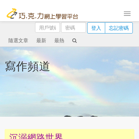
用
密
登入
忘記密碼
戶
碼
號
隨選文章
最新
最熱
碼
寫作頻道
沉溺網路世界