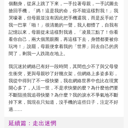
個翻身，從床上跳了下來，一手拉著母親，一手試圖去
搶回手機，「媽！這是我的命，你不能這樣對我！」我
哭嚎著，但母親並沒有因此把手機還我，而是反手給了
我一巴掌「啪！」很清脆的一聲，我人都懵了，自我有
記憶以來，母親從未這樣對我過，「凌晨三點了！你看
看你自己，兩大個黑眼圈，再這樣下去，身體都要被你
玩垮！」說罷，母親便拿着我的「世界」回去自己的房
間了，剩我一人跌跪在地上。
我沉迷於網絡已有好一段時間，其間也少不了與父母發
生衝突，更與母親吵了好幾次架，但網絡上多姿多彩，
我從中得到了不一樣快樂，我在網絡世界中也比在現實
開心多了，人活一世，不是求快樂的麼？為什麼他們要
不斷阻撓我追尋快樂？為什麼？我的淚水不爭氣地不斷
掉下來，我現在只知道，沒手機的這些日子，注定不好
過……
延續篇：走出迷惘