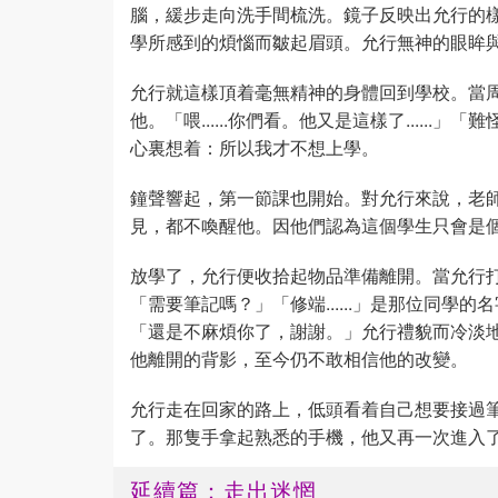
腦，緩步走向洗手間梳洗。鏡子反映出允行的
學所感到的煩惱而皺起眉頭。允行無神的眼眸
允行就這樣頂着毫無精神的身體回到學校。當
他。「喂......你們看。他又是這樣了......
心裏想着：所以我才不想上學。
鐘聲響起，第一節課也開始。對允行來說，老
見，都不喚醒他。因他們認為這個學生只會是
放學了，允行便收拾起物品準備離開。當允行
「需要筆記嗎？」「修端......」是那位同
「還是不麻煩你了，謝謝。」允行禮貌而冷淡
他離開的背影，至今仍不敢相信他的改變。
允行走在回家的路上，低頭看着自己想要接過
了。那隻手拿起熟悉的手機，他又再一次進入
延續篇：走出迷惘