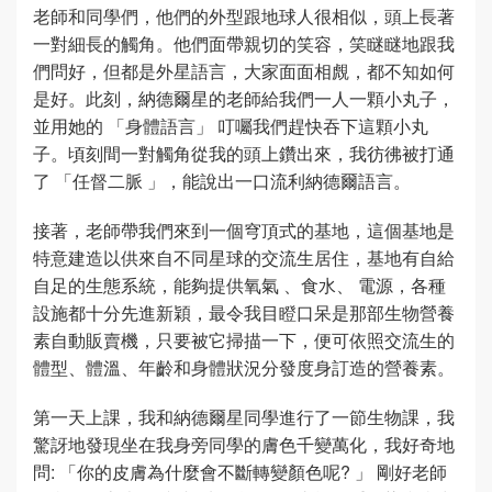
老師和同學們，他們的外型跟地球人很相似，頭上長著
一對細長的觸角。他們面帶親切的笑容，笑瞇瞇地跟我
們問好，但都是外星語言，大家面面相覤，都不知如何
是好。此刻，納德爾星的老師給我們一人一顆小丸子，
並用她的 「身體語言」 叮囑我們趕快吞下這顆小丸
子。頃刻間一對觸角從我的頭上鑽出來，我彷彿被打通
了 「任督二脈 」，能說出一口流利納德爾語言。
接著，老師帶我們來到一個穹頂式的基地，這個基地是
特意建造以供來自不同星球的交流生居住，基地有自給
自足的生態系統，能夠提供氧氣 、食水、 電源，各種
設施都十分先進新穎，最令我目瞪口呆是那部生物營養
素自動販賣機，只要被它掃描一下，便可依照交流生的
體型、體溫、年齡和身體狀況分發度身訂造的營養素。
第一天上課，我和納德爾星同學進行了一節生物課，我
驚訝地發現坐在我身旁同學的膚色千變萬化，我好奇地
問: 「你的皮膚為什麼會不斷轉變顏色呢? 」 剛好老師