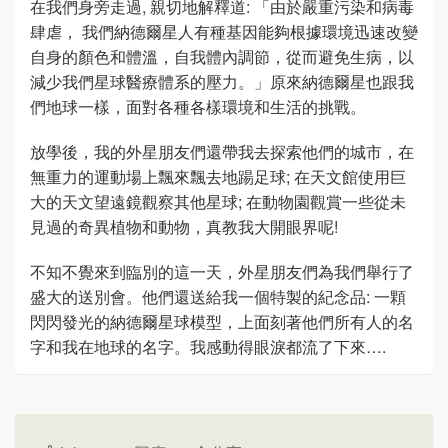
在我們身旁走過, 親切地解釋道: 「由於嚴重污染和病毒
肆虐， 我們納德爾星人有種基因能夠根據環境迅速改變
自身的顏色和體溫，自我體內調節，從而避免生病，以
減少我們星球醫療體系的壓力。」原來納德爾星也跟我
們地球一樣，面對各種各樣環境和生活的挑戰。
放學後，我的外星朋友們還帶我去探索他們的城市，在
無重力的運動場上飄來飄去地踼足球; 在天文館使用巨
大的天文望遠鏡觀察其他星球; 在動物園觀賞一些從未
見過的奇異植物和動物，真教我大開眼界呢!
不知不覺來到臨別的這一天，外星朋友們為我們舉行了
盛大的送別會。他們還送給我一個特製的紀念品: 一顆
閃閃發光的納德爾星球模型，上面刻著他們所有人的名
字和我在地球的名字。我感動得眼淚都流了下來….