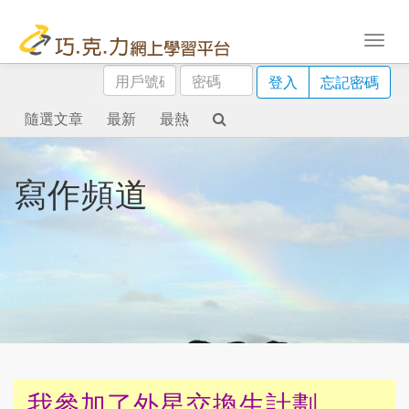
用
密
登入
忘記密碼
戶
碼
號
隨選文章
最新
最熱
碼
寫作頻道
我參加了外星交換生計劃