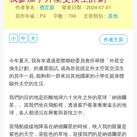
作者筆名：
鄧芷茵
發表日期：2024-07-01
寫作年級：P4
字數：799
文章類別：
其他
小
中
大
作者主頁
今年夏天, 我有幸通過星際聯校委員會所舉辦「外星交
換生計劃」的遴選面試, 成為首批踏足外太空當交流生
的其中一員, 能夠和一群來自其他國家的小學生親身體
驗外太空的生活。
我們的目的地是距離地球六十光年之外的星球「納德爾
星」。當我們坐在飛船裡，透過窗戶看著漸漸遠去的地
球，各人都浸沉在興奮與喜悅之中。
當飛船緩緩地降落在納德爾星的時候，映入我的眼簾是
紫色的天空，湛藍色的草地，迎接我們的是納德爾星的