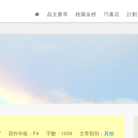
晶文薈萃
校園金榜
巧書店
計
7
寫作年級：F4
字數：1039
文章類別：
其他