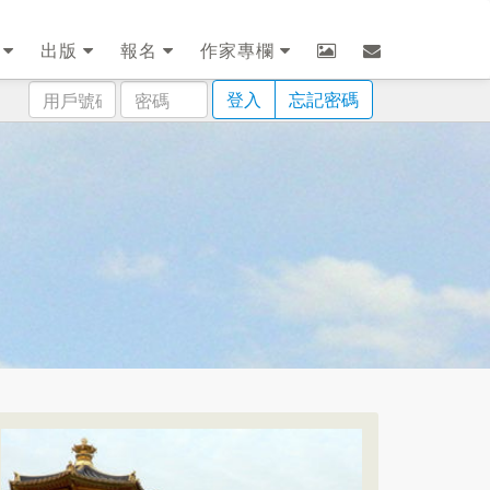
劃
出版
報名
作家專欄
用
密
登入
忘記密碼
戶
碼
號
碼