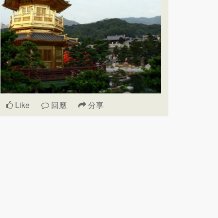
Like
回應
分享