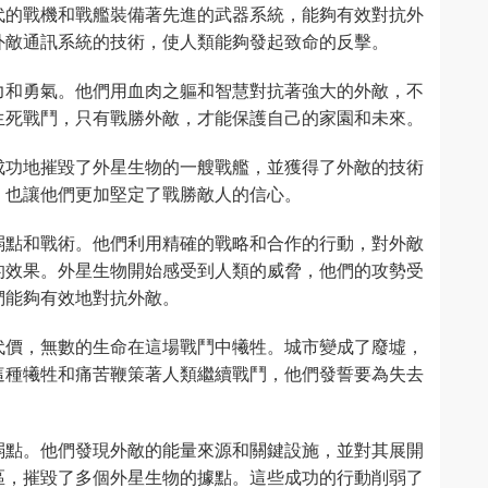
代的戰機和戰艦裝備著先進的武器系統，能夠有效對抗外
外敵通訊系統的技術，使人類能夠發起致命的反擊。
力和勇氣。他們用血肉之軀和智慧對抗著強大的外敵，不
生死戰鬥，只有戰勝外敵，才能保護自己的家園和未來。
成功地摧毀了外星生物的一艘戰艦，並獲得了外敵的技術
，也讓他們更加堅定了戰勝敵人的信心。
弱點和戰術。他們利用精確的戰略和合作的行動，對外敵
的效果。外星生物開始感受到人類的威脅，他們的攻勢受
們能夠有效地對抗外敵。
代價，無數的生命在這場戰鬥中犧牲。城市變成了廢墟，
這種犧牲和痛苦鞭策著人類繼續戰鬥，他們發誓要為失去
弱點。他們發現外敵的能量來源和關鍵設施，並對其展開
區，摧毀了多個外星生物的據點。這些成功的行動削弱了