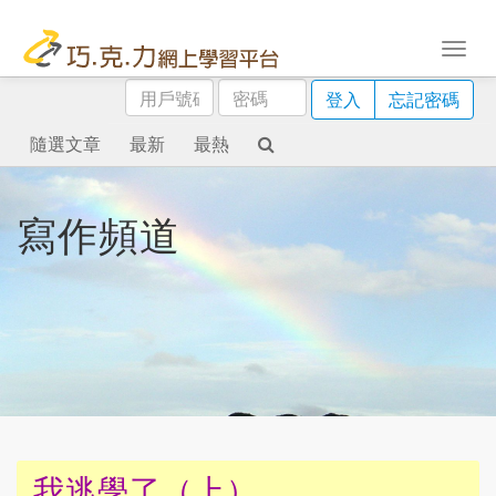
用
密
登入
忘記密碼
戶
碼
號
隨選文章
最新
最熱
碼
寫作頻道
我逃學了（上）