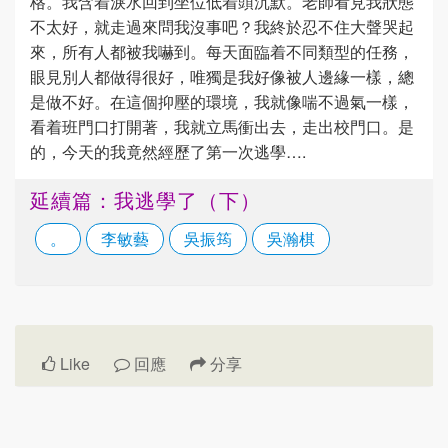
格。我含着淚水回到坐位低着頭沉默。老師看見我狀態
不太好，就走過來問我沒事吧？我終於忍不住大聲哭起
來，所有人都被我嚇到。每天面臨着不同類型的任務，
眼見別人都做得很好，唯獨是我好像被人邊緣一樣，總
是做不好。在這個抑壓的環境，我就像喘不過氣一樣，
看着班門口打開著，我就立馬衝出去，走出校門口。是
的，今天的我竟然經歷了第一次逃學….
延續篇：我逃學了（下）
。
李敏藝
吳振筠
吳瀚棋
Like
回應
分享