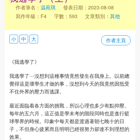
作者筆名：
温苑琪
發表日期：2023-08-08
寫作年級：F4
字數：593
文章類別：
其他
小
中
大
作者主頁
《我逃學了》
我逃學了⋯沒想到這種事情竟然發生在我身上。以前總
覺得這是壞學生才做的事，沒想到今天的我竟然因抵受
不住外界的壓力而逃課。
最近面臨着各方面的挑戰，所以心理也多少有點抑壓。
每年的五六月，這正值是學末考的階段同時也是進行籃
球學界的時候。印象中每天都是渡過著朝七晚十的日
子，不但身心疲累而且明明已經很努力卻達不到理想的
效果。