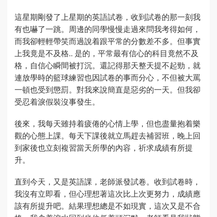
這星期剛發了上星期的英語試卷，收到試卷的那一刻我
有也嚇了一跳。周邊的同學慢慢走過來問我考得如何，
而我卻輕輕帶笑而過說着跟平常的分數差不多。但事實
上我竟是不及格.. 是的，平常最有信心的科目竟然不及
格，自信心瞬間被打沉。還記得那天整天提不起勁，就
連放學時的籃球練習也因試卷的事而分心，不但被大罵
一頓也受到懲罰。對我來說簡直是惡劣的一天。但我卻
受忍着淚假裝沒事發生。
後來，我每天雖持着疲倦的心情上學，但也盡量抱着樂
觀的心態上課。每天下課後就立馬趕去補習班，晚上回
到家後也立刻複習當天所學的內容，祈求成績有所提
升。
直到今天，又是英語課，老師派發試卷。收到試卷時，
我沒有立即看，但心理想著這次比上次更努力，成績應
該有所提升吧。結果理想總是不如現實，這次又是不合