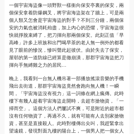
一個宇宙海盜像一頭野獸一樣衝向保安亭裏的保安，兩
個保安拿着防爆鋼叉，將宇宙海盜架在了牆上，可是兩
個人類又怎會是宇宙海盜的對手？不到三分鐘，兩個保
安的力氣也被消耗殆盡，加上內心的恐懼，宇宙海盜很
快就掙脫束縛了，把刀揮向那兩個保安。此刻正值「早
高峰」許多上班族和出門喝早茶的老人無一例外的都看
見了眼前的慘況，慘叫聲此起彼伏。由於失去了保安，
屋邨的第一道防線已經算是徹崩潰，那郡宇宙海盜把刀
揮向手無縛雞之力的居民…
晚上，我看到一台無人機吊著一部播放搖滾音樂的手機
飛出去街道，那群宇宙海盜竟然會跑向無人機！一瞬
間，「宇宙海盜沒有視力」這一詞條在網上瘋傳。此時
樓下有幾人趁着宇宙海盜走開時，去超市搶物資，「一
掃而空」。這個方法人們屢試不爽，可是附近的超市都
沒有任何物資了，再過不久，就有可能有人去別家搶物
資，甚至是直接殺人。此時對樓傳出尖叫，我趕緊拿出
望遠鏡，發現對面九樓的陽台上，一個男人把一個女人