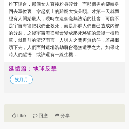
推下陽台，那個女人直接粉身碎骨，而那個男的卻轉身
回去單位裏，拿起桌上的雞腿大快朵頤。才第一天就而
經有人開始殺人，現時在這個毫無法治的社會，可能不
是宇宙海盜把我們全殺死，而是那群人們自己造成內部
的分裂，之後宇宙海盜就會變成壓死駱駝的最後一根稻
草，就目前的清況而言，人與人之間再無信任，若果繼
續下去，人們面對這場浩劫將會毫無還手之力。如果此
時人們醒悟，或許還有一線生機…
延續篇：地球反擊
飲月月
Like
回應
分享