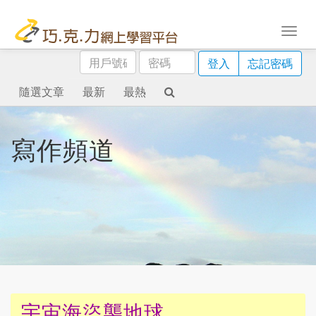
用
密
登入
忘記密碼
戶
碼
號
隨選文章
最新
最熱
碼
寫作頻道
宇宙海盜襲地球