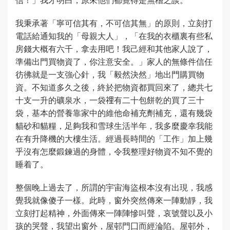
我秉承著「寧可信其有，不可信其無」的原則，立刻打
電話給通知我的「母親大人」，「在我的衣櫃裏有些私
房錢大概有六千，拿去用吧！我己經和其他家人說了，
準備出門買物資了，你注意安全。」家人的無條件信任
彷彿就是一支強心針，我「毅然決然」地出門購買物
資。不知道多久之後，終於把物資都買回來了，總共七
十支一升的礦泉水，一袋𥚃有二十包餅乾的買了三十
袋，基本的營養靠家中的維他命補充劑補充，還有幾袋
貓砂和貓糧，足夠我和雪球生活半年，我多麼慶幸我能
在有升降機的大樓生活。經過長時間的「工作」加上幾
乎沒有怎麼鍛鍊過的身體，令我整理好物資不知不覺的
睡着了。
整個晚上過去了，所謂的宇宙海盜根本沒有出現，我感
覺我就像傻子一樣。此時，窗外突然傳來一陣動靜，我
立刻打起精神，外面傳來一陣陣慘叫聲，哀號聲以及小
孩的哭聲，我望出窗外，屋邨門囗而經淪陷。屋邨外，