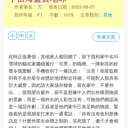
作者筆名：
刃
發表日期：2023-08-07
寫作年級：F1
字數：1079
文章類別：
其他
小
中
大
作者主頁
此時正值暑假，其他家人都回鄉了，留下我和家中名叫
雪球的貓在家繼續履行「宅男」的職務。一陣刺耳的鈴
聲令我驚醒，手機收到了一條訊息：「注意！衛星監察
到有不名外星生命體於地球附近徘徊，可能對人類具有
巨大威脅，因此請大家儲存糧食，留在家中，不要外
出。」當我望出窗外，卻不是想像中人們出外購買物資
的景象，而是一個外出的人影也沒有，可能他們都認為
是一場惡作劇，又或者是他們家中己有足夠的物資。緊
接着的是我朋友打來的一通電話：「你有沒有收到那條
訊息？什麼外星生命體之類的，笑死我了，傻子才會相
信！」我才明白，原來他們都覺得是無稽之談。